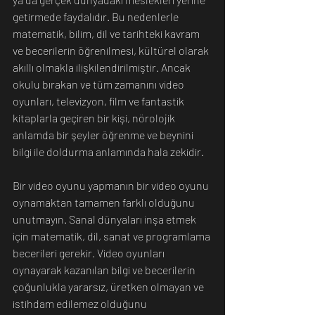
getirmede faydalıdır. Bu nedenlerle 
matematik, bilim, dil ve tarihteki kavram 
ve becerilerin öğrenilmesi, kültürel olarak 
akıllı olmakla ilişkilendirilmiştir. Ancak 
okulu bırakan ve tüm zamanını video 
oyunları, televizyon, film ve fantastik 
kitaplarla geçiren bir kişi, nörolojik 
anlamda bir şeyler öğrenme ve beynini 
bilgi ile doldurma anlamında hala zekidir. 
Bir video oyunu yapmanın bir video oyunu 
oynamaktan tamamen farklı olduğunu 
unutmayın. Sanal dünyaları inşa etmek 
için matematik, dil, sanat ve programlama 
becerileri gerekir. Video oyunları 
oynayarak kazanılan bilgi ve becerilerin 
çoğunlukla yararsız, üretken olmayan ve 
istihdam edilemez olduğunu 