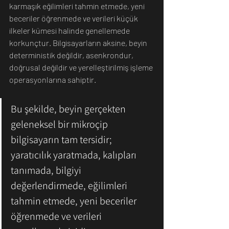
karmaşık eğilimleri tahmin etmede, yeni 
beceriler öğrenmede ve verileri küçük 
ilkeler kümesi halinde genellemede 
korkunçtur. Bilgisayarların aksine, beyin 
deterministik değildir, asenkrondur, 
doğrusal değildir ve yerelleştirilmiş işleme 
operasyonlarına sahiptir.
Bu şekilde, beyin gerçekten 
geleneksel bir mikroçip 
bilgisayarın tam tersidir; 
yaratıcılık yaratmada, kalıpları 
tanımada, bilgiyi 
değerlendirmede, eğilimleri 
tahmin etmede, yeni beceriler 
öğrenmede ve verileri 