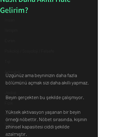
Gelirim?
Dünya
İnsan
İletişim
Evren
Psikoloji / Sosyoloji / Felsefe
Tıp
Arkeoloji
Üzgünüz ama beyninizin daha fazla 
bölümünü açmak sizi daha akıllı yapmaz. 
Antropoloji
Jeoloji
Beyin gerçekten bu şekilde çalışmıyor.
Fizik
Yüksek aktivasyon yaşanan bir beyin 
Astronomi
örneği nöbettir. Nöbet sırasında, kişinin 
Müzik
zihinsel kapasitesi ciddi şekilde 
azalmıştır. 
Zooloji