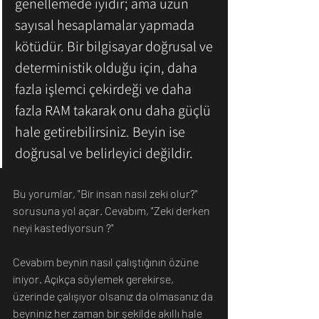
genellemede iyidir; ama uzun 
sayısal hesaplamalar yapmada 
kötüdür. Bir bilgisayar doğrusal ve 
deterministik olduğu için, daha 
fazla işlemci çekirdeği ve daha 
fazla RAM takarak onu daha güçlü 
hale getirebilirsiniz. Beyin ise 
doğrusal ve belirleyici değildir.
Bu yorumlar, "Bir insan nasıl zeki olur?" 
sorusuna yol açar. Cevabım, "Zeki derken 
neyi kastediyorsun ?" 
Cevabım beynin nasıl çalıştığının özüne 
iniyor. Açıkça söylemek gerekirse, 
üzerinde çalışıyor olsanız da olmasanız da 
beyniniz her zaman bir şekilde akıllı hale 