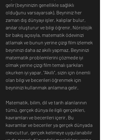
gelir (beyninizin genellikle sağlıklı 
olduğunu varsayarsak). Beyniniz her 
zaman dış dünyayı işler, kalıplar bulur, 
anılar oluşturur ve bilgi öğrenir. Nörolojik 
bir bakış açısıyla, matematik ödevinizi 
atlamak ve bunun yerine çizgi film izlemek 
beyninizi daha az akıllı yapmaz. Beyninizi 
matematik problemlerini çözmede iyi 
olmak yerine çizgi film temalı şarkıları 
okurken iyi yapar. "Akıllı", sizin için önemli 
olan bilgi ve becerileri öğrenmek için 
beyninizi kullanmak anlamına gelir.
Matematik, bilim, dil ve tarih alanlarının 
tümü, gerçek dünya ile ilgili gerçekleri, 
kavramları ve becerileri içerir. Bu 
kavramlar ve beceriler ya gerçek dünyada 
mevcuttur, gerçek kelimeye uygulanabilir 
ya da gerçek dünyadaki meslekleri yerine 