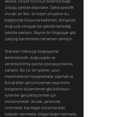
Aksine, birçok nöronun birbirine bağlı 
Sanat
olduğu şekilde depolanır. Daha spesifik 
olarak, bir fikir, bir beyin sinyalinin bu 
Doğa
bağlantılar boyunca kademeli, döngüsel, 
Fotoğrafçılık
doğrusal olmayan bir şekilde ilerlediği 
şekilde saklanır. Beynin bir bilgisayar gibi 
çalıştığı benzetmesi tamamen yanlıştır.
Standart mikroçip bilgisayarlar 
deterministik, doğrusaldır ve 
yerelleştirilmiş işleme operasyonlarına 
sahiptir. Bu tür bir işleme, uzun 
matematiksel hesaplamalar yapmak ve 
fotoğrafları görüntülemek veya metin 
belgelerini düzenlemek gibi belirleyici 
eylemler gerçekleştirmek için 
mükemmeldir. Ancak, yaratıcılık 
üretmede, karmaşık sistemlerdeki 
kalıpları tanımada, bilgiye değer katmada, 