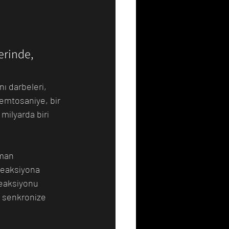
Resim
Sanat
erinde, 
nı darbeleri, 
femtosaniye, bir 
milyarda biri 
aman 
reaksiyona 
reaksiyonu 
e senkronize 