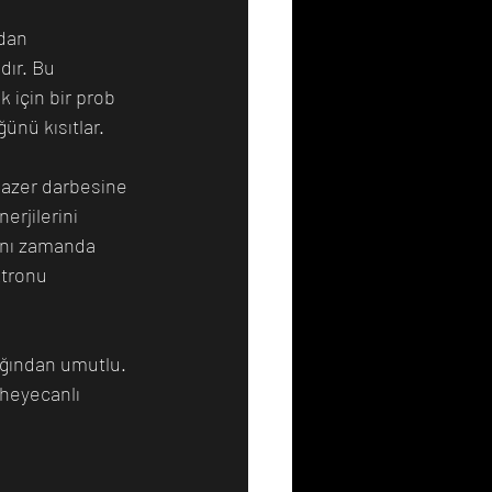
ndan 
dır. Bu 
 için bir prob 
ünü kısıtlar.
 lazer darbesine 
erjilerini 
aynı zamanda 
ktronu 
cağından umutlu. 
 heyecanlı 