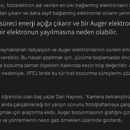
si, fotoelektron adı verilen en sıkı bağlanmış elektronların b
 çıkarır ve daha zayıf bağlanmış elektronlar onların yerin
reci enerji açığa çıkarır ve bir Auger elektro
bir elektronun yayılmasına neden olabilir.
kaynaklanan radyasyon ve Auger elektronlarının sürekli em
verebilir. Bu hasarı azaltmak için, çürüme başlamadan önc
le bozulma zaman ölçekleri hakkında kesin bilgi değerlidir. 
edeniyle, XFEL'lerde bu tür hızlı bozunma süreçlerini çö
a öğrencisi olan baş yazar Dan Haynes, "Kamera deklanşör
anda çalışabileceği bir yarışın sonunu fotoğraflamaya çalışm
şmak için araştırma ekibi, Auger bozunmasının grafiğini çi
u ve yöntemlerini neon gazı örnekleri üzerinde gösterdi.