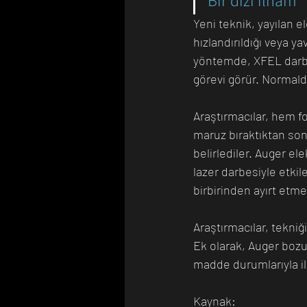
Bir dizi ilham
Yeni teknik, yayılan el
hızlandırıldığı veya y
yöntemde, XFEL darbes
görevi görür. Normald
Araştırmacılar, hem fo
maruz bıraktıktan sonr
belirlediler. Auger el
lazer darbesiyle etkile
birbirinden ayırt etme
Araştırmacılar, tekniğ
Ek olarak, Auger bozu
madde durumlarıyla ilgi
Kaynak: 