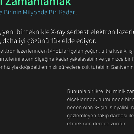
ni Zamanlamak
 Birinin Milyonda Biri Kadar...
n Bilim İnsanı
Matematik
Tıp
İnsan
Uzay
, yeni bir teknikle X-ray serbest elektron lazerl
 daha iyi çözünürlük elde ediyor.
lektron lazerlerinden (XFEL'ler) gelen yoğun, ultra kısa X-ışı
rüntülerini atom ölçeğine kadar yakalayabilir ve yalnızca bir 
hızıyla doğadaki en hızlı süreçlere ışık tutabilir. Saniyenin 
Bununla birlikte, bu minik z
ölçeklerinde, numunede bir 
neden olan X-ışını sinyalini, 
gözlemleyen takip darbesi il
etmek son derece zordur.