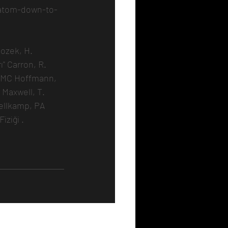
-atom-down-to-
ozek, H. 
" Carron, R. 
, MC Hoffmann, 
 Maxwell, T. 
Tellkamp, PA 
iziği .
Hepsini Gör