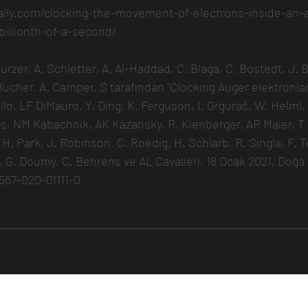
daily.com/clocking-the-movement-of-electrons-inside-an
-billionth-of-a-second/
zer, A. Schletter, A. Al-Haddad, C. Blaga, C. Bostedt, J. B
ucher, A. Camper, S tarafından "Clocking Auger elektronları
llo, LF DiMauro, Y. Ding, K. Ferguson, I. Grguraš, W. Helml
as, NM Kabachnik, AK Kazansky, R. Kienberger, AR Maier, T.
H. Park, J. Robinson, C. Roedig, H. Schlarb, R. Singla, F. 
 G. Doumy, C. Behrens ve AL Cavalieri, 18 Ocak 2021, Doğa F
1567-020-01111-0