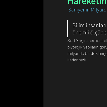
Hareketi
 Saniyenin Milyarda
Bilim Tarihinde Bugün
Günü
Bilim insanları
önemli ölçüde,
Sert X-ışını serbest e
biyolojik yapıların gö
milyonda bir deklanşör 
kadar hızlı… 