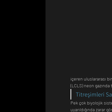
içeren uluslararası b
(LCLS) neon gazında t
Titreşimleri S
Pek çok biyolojik sist
uyarıldığında zarar gö