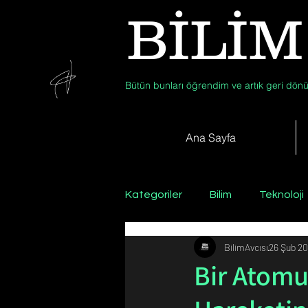
BİLİM
Bütün bunları öğrendim ve artık geri dönü
Ana Sayfa
Kategoriler
Bilim
Teknoloji
BilimAvcısı
26 Şub 20
Psikoloji / Sosyoloji / Felsefe
Bir Atomu
Zooloji
Günün Fotoğrafı