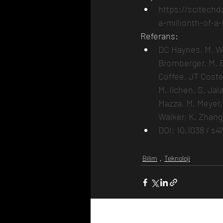
https://scitech
a-millionth-of-a
Referans: 
DC Haynes, M. Wur
Bromberger, M. B
Coffee, JT Coste
M. Ilchen, S. Jal
Mazza, M. Meyer, 
Walker, K. Zhang,
DOI: 10.1038 / s4
Bilim
Teknoloji
Son Yazılar