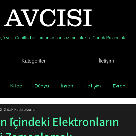
 AVCISI
şü yok. Cahillik bir zamanlar sonsuz mutluluktu. Chuck Palahniuk
Kategoriler
İletişim
Kitap
Dünya
İnsan
İletişim
Evren
21
2 dakikada okunur
Tıp
Arkeoloji
Antropoloji
Jeoloji
Fizik
n İçindeki Elektronların
Biyoloji
Günün Düşüneni
Çevre
Kısa Kısa Bil