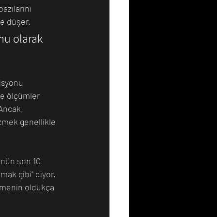
azılarını 
e düşer. 
nu olarak 
isyonu 
e ölçümler 
Ancak, 
zmek genellikle 
ünün son 10 
ak gibi" diyor. 
zmenin oldukça 