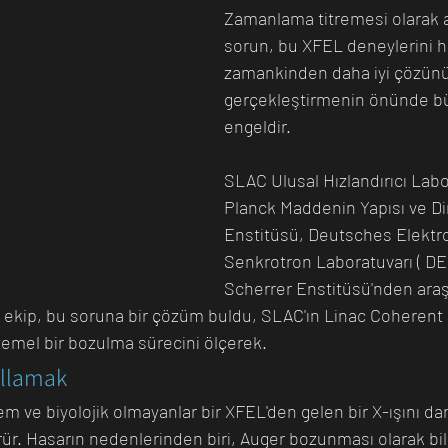
Zamanlama titremesi olarak a
sorun, bu XFEL deneylerini h
zamankinden daha iyi çözünü
gerçekleştirmenin önünde bü
engeldir.
SLAC Ulusal Hızlandırıcı Labo
Planck Maddenin Yapısı ve Di
Enstitüsü, Deutsches Elektr
Senkrotron Laboratuvarı ( DES
Scherrer Enstitüsü'nden araşt
ir ekip, bu soruna bir çözüm buldu, SLAC'ın Linac Coherent 
emel bir bozulma sürecini ölçerek. 
allamak
em ve biyolojik olmayanlar bir XFEL'den gelen bir X-ışını da
rür. Hasarın nedenlerinden biri, Auger bozunması olarak bil