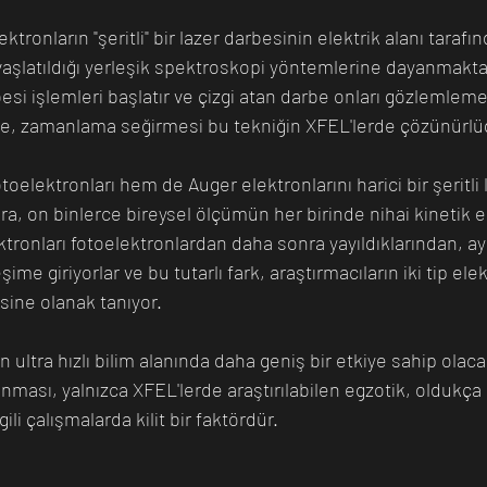
ektronların "şeritli" bir lazer darbesinin elektrik alanı tarafı
avaşlatıldığı yerleşik spektroskopi yöntemlerine dayanmakta
i işlemleri başlatır ve çizgi atan darbe onları gözlemlemek
e, zamanlama seğirmesi bu tekniğin XFEL'lerde çözünürlüğ
toelektronları hem de Auger elektronlarını harici bir şeritli
a, on binlerce bireysel ölçümün her birinde nihai kinetik en
ektronları fotoelektronlardan daha sonra yayıldıklarından, 
şime giriyorlar ve bu tutarlı fark, araştırmacıların iki tip ele
sine olanak tanıyor.
in ultra hızlı bilim alanında daha geniş bir etkiye sahip ola
nması, yalnızca XFEL'lerde araştırılabilen egzotik, oldukça
li çalışmalarda kilit bir faktördür.