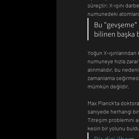
süreçtir: X-ışını darbe
numunedeki atomlardan
Bu "gevşeme" sü
bilinen başka 
Yoğun X-ışınlarından 
numuneye hızla zarar 
alınmalıdır, bu neden
zamanlama seğirmesi n
mümkün değildir.
Max Planck'ta doktor
saniyede herhangi bir 
Titreşim problemini a
kesin bir yolunu buld