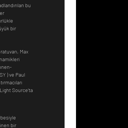
dlandırılan bu 
er 
rlükle 
yük bir 
ratuvarı, Max 
namikleri 
onen-
Y ) ve Paul 
ırmacıları 
Light Source'ta 
rbesiyle 
inen bir 