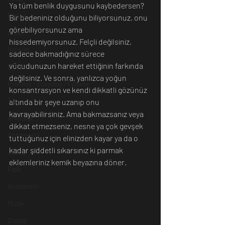
Ya tüm benlik duygusunu kaybedersen? 
Dünya
Bir bedeniniz olduğunu biliyorsunuz, onu 
görebiliyorsunuz ama 
İnsan
hissedemiyorsunuz. Felçli değilsiniz, 
İletişim
sadece bakmadığınız sürece 
vücudunuzun hareket ettiğinin farkında 
Evren
değilsiniz. Ve sonra, yanlızca yoğun 
Psikoloji / Sosyoloji / Felsefe
konsantrasyon ve kendi dikkatli gözünüz 
Tıp
altında bir şeye uzanıp onu 
kavrayabilirsiniz. Ama bakmazsanız veya 
Arkeoloji
dikkat etmezseniz, nesne ya çok gevşek 
Antropoloji
tuttuğunuz için elinizden kayar ya da o 
kadar şiddetli sıkarsınız ki parmak 
Jeoloji
eklemleriniz kemik beyazına döner.
Fizik
Astronomi
Müzik
Zooloji