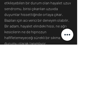
etkileyebilen bir durum olan hayalet uzuv 
sendromu, birisi çıkarılan uzuvda 
duyumlar hissettiğinde ortaya çıkar. 
Bazıları için acı verici bir deneyim olabilir. 
Bir adam, hayalet elindeki hissi, ne ağrı 
kesicilerin ne de hipnozun 
hafifletemeyeceği sürekli bir sıkma 
durumu olarak tanımlıyor. 
Propriosepsiyon Bozukluklarının 
Tedavisi
Propriosepsiyon sorunlarını tedavi 
ederken ilk savunma hattı, altta yatan 
nedeni belirlemek ve bunu tedavi 
etmektir. Journal of Athletic Training'de 
2017 yılında yayınlanan bir araştırmaya 
göre, hareketlilik, kas gücü ve denge 
duygusuna odaklanan aktiviteler de 