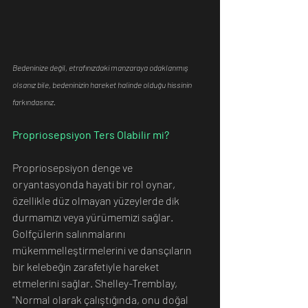
Bedeninize değil, etrafınızdaki manzaraya odaklanmış 
olsanız bile, bedeninizin hareket halinde olduğu hissinin 
farkındasınız.
Propriosepsiyon Ters Olabilir mi?
Propriosepsiyon denge ve 
oryantasyonda hayati bir rol oynar, 
özellikle düz olmayan yüzeylerde dik 
durmamızı veya yürümemizi sağlar. 
Golfçülerin salınmalarını 
mükemmelleştirmelerini ve dansçıların 
bir kelebeğin zarafetiyle hareket 
etmelerini sağlar. Shelley-Tremblay, 
"Normal olarak çalıştığında, onu doğal 