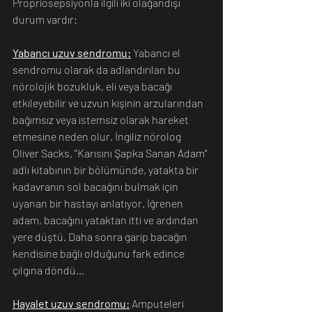
Propriosepsiyonla ilgili iki olağandışı 
durum vardır:
Yabancı uzuv sendromu:
 Yabancı el 
sendromu olarak da adlandırılan bu 
nörolojik bozukluk, eli veya bacağı 
etkileyebilir ve uzvun kişinin arzularından 
bağımsız veya istemsiz olarak hareket 
etmesine neden olur. İngiliz nörolog 
Oliver Sacks, "Karısını Şapka Sanan Adam" 
adlı kitabının bir bölümünde, yatakta bir 
kadavranın sol bacağını bulmak için 
uyanan bir hastayı anlatıyor. İğrenen 
adam, bacağını yataktan itti ve ardından 
yere düştü. Daha sonra garip bacağın 
kendisine bağlı olduğunu fark edince 
çılgına döndü…
Hayalet uzuv sendromu:
 Amputeleri 