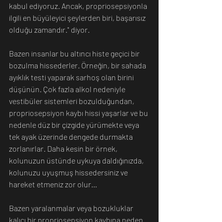
kabul ediyoruz. Ancak, propriosepsiyonla 
ilgili en büyüleyici şeylerden biri, başarısız 
olduğu zamandır." diyor.
Bazen insanlar bu altıncı histe geçici bir 
bozulma hissederler. Örneğin, bir sahada 
ayıklık testi yaparak sarhoş olan birini 
düşünün. Çok fazla alkol nedeniyle 
vestibüler sistemleri bozulduğundan, 
propriosepsiyon kaybı hissi yaşarlar ve bu 
nedenle düz bir çizgide yürümekte veya 
tek ayak üzerinde dengede durmakta 
zorlanırlar. Daha kesin bir örnek, 
kolunuzun üstünde uykuya daldığınızda, 
kolunuzu uyuşmuş hissedersiniz ve 
hareket etmeniz zor olur…
Bazen yaralanmalar veya bozukluklar 
kalıcı bir propriosepsiyon kaybına neden 