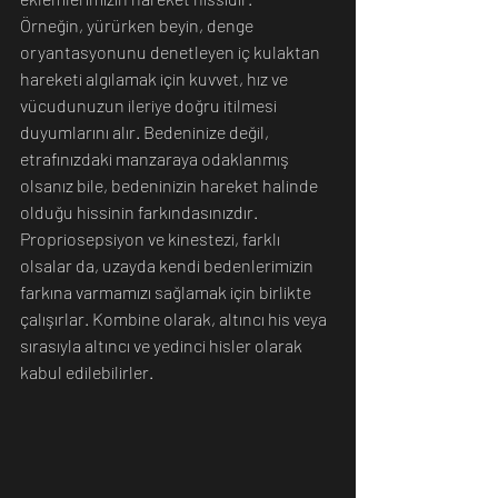
Örneğin, yürürken beyin, denge 
oryantasyonunu denetleyen iç kulaktan 
hareketi algılamak için kuvvet, hız ve 
vücudunuzun ileriye doğru itilmesi 
duyumlarını alır. Bedeninize değil, 
etrafınızdaki manzaraya odaklanmış 
olsanız bile, bedeninizin hareket halinde 
olduğu hissinin farkındasınızdır.
Propriosepsiyon ve kinestezi, farklı 
olsalar da, uzayda kendi bedenlerimizin 
farkına varmamızı sağlamak için birlikte 
çalışırlar. Kombine olarak, altıncı his veya 
sırasıyla altıncı ve yedinci hisler olarak 
kabul edilebilirler.