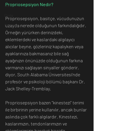
Propriosepsiyon Nedir?
Sanat
Doğa
Propriosepsiyon, basitçe, vücudunuzun 
uzayda nerede olduğunun farkındalığıdır. 
Fotoğrafçılık
Örneğin yürürken derinizdeki, 
eklemlerdeki ve kaslardaki algılayıcı 
alıcılar beyne, gözleriniz kapalıyken veya 
ayaklarınıza bakmasanız bile sağ 
ayağınızın önünüzde olduğunun farkına 
varmanızı sağlayan sinyaller gönderir, 
diyor, South Alabama Üniversitesi'nde 
profesör ve psikoloji bölümü başkanı Dr. 
Jack Shelley-Tremblay.
Propriosepsiyon bazen "kinestezi" terimi 
ile birbirinin yerine kullanılır, ancak bunlar 
aslında çok farklı algılardır. Kinestezi, 
kaslarımızın, tendonlarımızın ve 
eklemlerimizin hareket hissidir.