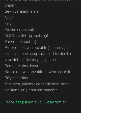
olabilir:
Beyin yaralanmaları
Artrit
Felç
Periferik nöropati
ALS (Lou Gehrig hastalığı)
Parkinson hastalığı
Propriosepsiyon bozukluğu olan kişiler 
zaman zaman aşağıdaki belirtilerden bir 
veya daha fazlasını yaşayabilir:
Dengesiz olma hissi
Koordinasyon bozukluğu veya sakarlık
Düşme eğilimi
Yazarken, kalemle çok fazla bastırmak 
gibi kendi güçlerini tanıyamama
Propriosepsiyonla İlgili Sendromlar