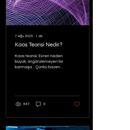
Gogh'un zihinsel sağlık
sorunları vardı, güçlü...
7 Ağu 2025
∙
1
dk.
Kaos Teorisi Nedir?
Kaos teorisi: Evren neden
büyük, öngörülemeyen bir
karmaşa... Çünkü bazen
bilim insanları bile
masalarının dağınıklığı için
bir bahaneye...
847
0