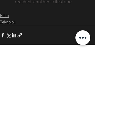
reached-another-milestone
Bilim
Teknoloji
Son Yazılar
Hepsini Gör