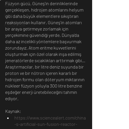
Füzyon gücü, Güneş'in derinliklerinde 
Sanat
gerçekleşen, hidrojen atomlarını helyum 
Doğa
gibi daha büyük elementlere sıkıştıran 
reaksiyonları kullanır. Güneş'in atomları 
Fotoğrafçılık
bir araya getirmeye zorlamak için 
yerçekimine güvendiği yerde, Dünya'da 
daha az incelikli yöntemlere başvurmak 
zorundayız. Atom eritme kuvvetlerini 
oluşturmak için özel olarak inşa edilmiş 
jeneratörlerde sıcaklıkları arttırmak gibi...
Araştırmacılar, bir litre deniz suyunda bir 
proton ve bir nötron içeren kararlı bir 
hidrojen formu olan döteryum miktarının 
nükleer füzyon yoluyla 300 litre benzine 
eşdeğer enerji üretebileceğini tahmin 
ediyor.
Kaynak:
https://www.sciencealert.com/china
-s-artificial-sun-fusion-reactor-