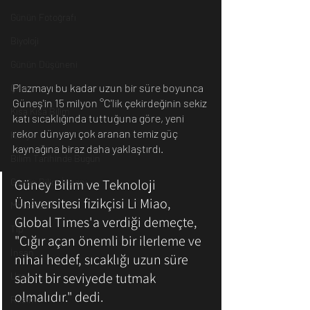
Günün Fotoğrafı
Biyoloji
Günün Düşüneni
Plazmayı bu kadar uzun bir süre boyunca 
Çevre
Güneş'in 15 milyon °C'lik çekirdeğinin sekiz 
Kısa Kısa Bilim
katı sıcaklığında tuttuğuna göre, yeni 
rekor dünyayı çok aranan temiz güç 
Kimya
kaynağına biraz daha yaklaştırdı.
Bilim Tarihinde Bugün
Günün Bilim İnsanı
Güney Bilim ve Teknoloji 
Üniversitesi fizikçisi Li Miao,  
Matematik
Global Times'a verdiği demeçte, 
Tıp
"Çığır açan önemli bir ilerleme ve 
İnsan
nihai hedef, sıcaklığı uzun süre 
sabit bir seviyede tutmak 
Uzay
olmalıdır." dedi.
Resim