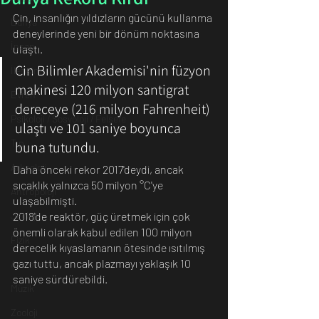
Çin, insanlığın yıldızların gücünü kullanma 
Dünya
deneylerinde yeni bir dönüm noktasına 
İnsan
ulaştı.
Çin Bilimler Akademisi'nin füzyon 
İletişim
makinesi 120 milyon santigrat 
Evren
dereceye (216 milyon Fahrenheit) 
Psikoloji / Sosyoloji / Felsefe
ulaştı ve 101 saniye boyunca 
Tıp
buna tutundu.
Arkeoloji
Daha önceki rekor 2017'deydi, ancak 
sıcaklık yalnızca 50 milyon °C'ye 
Antropoloji
ulaşabilmişti.
Jeoloji
2018'de reaktör, güç üretmek için çok 
önemli olarak kabul edilen 100 milyon 
Fizik
derecelik kıyaslamanın ötesinde ısıtılmış 
gazı tuttu, ancak plazmayı yaklaşık 10 
Astronomi
saniye sürdürebildi.
Müzik
Zooloji