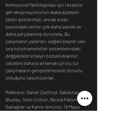
fonksiyonel farklılaşması için reseptör 
gen ekspresyonunun alaka düzeyini 
zaten göstermişti, ancak insan 
beynindeki veriler çok daha seyrek ve 
daha parçalanmış durumda. Bu 
çalışmanın yazarları, sağlıklı beynin yanı 
sıra nörotransmitter sistemlerindeki 
değişikliklerle beyin bozukluklarının 
sebebini daha iyi anlamak için bu tür 
çalışmaların genişletilmesinin zorunlu 
olduğunu savunuyorlar.
Referans: Daniel Zachlod, Sebastian 
Bludau, Sven Cichon, Nicola Palomero-
Gallagher ve Katrin Amunts, 19 Mayıs 
2022, NeuroImage tarafından” 
Sitoarşitektonik, moleküler ve 
transkriptomik kalıpların birleşik analizi, 
insan fonksiyonel beyin sistemlerinde 