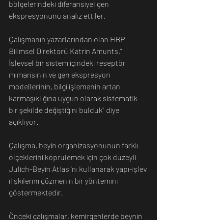
bölgelerindeki diferansiyel gen 
ekspresyonunu analiz ettiler.
Çalışmanın yazarlarından olan HBP 
Bilimsel Direktörü Katrin Amunts,” 
İşlevsel bir sistem içindeki reseptör 
mimarisinin ve gen ekspresyon 
modellerinin, bilgi işlemenin artan 
karmaşıklığına uygun olarak sistematik 
bir şekilde değiştiğini bulduk" diye 
açıklıyor.
Çalışma, beyin organizasyonunun farklı 
ölçeklerini köprülemek için çok düzeyli 
Julich-Beyin Atlası'nı kullanarak yapı-işlev 
ilişkilerini çözmenin bir yöntemini 
göstermektedir.
Önceki çalışmalar, kemirgenlerde beynin 