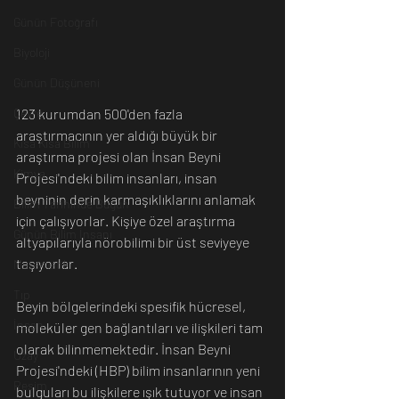
Günün Fotoğrafı
Biyoloji
Günün Düşüneni
Çevre
123 kurumdan 500'den fazla 
araştırmacının yer aldığı büyük bir 
Kısa Kısa Bilim
araştırma projesi olan İnsan Beyni 
Kimya
Projesi'ndeki bilim insanları, insan 
beyninin derin karmaşıklıklarını anlamak 
Bilim Tarihinde Bugün
için çalışıyorlar. Kişiye özel araştırma 
Günün Bilim İnsanı
altyapılarıyla nörobilimi bir üst seviyeye 
taşıyorlar.
Matematik
Tıp
Beyin bölgelerindeki spesifik hücresel, 
İnsan
moleküler gen bağlantıları ve ilişkileri tam 
olarak bilinmemektedir. İnsan Beyni 
Uzay
Projesi'ndeki (HBP) bilim insanlarının yeni 
Resim
bulguları bu ilişkilere ışık tutuyor ve insan 