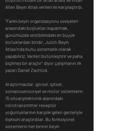
Allen Beyin Atlas verileri ile karşılaştırdı. 
“Farklı beyin organizasyonu seviyeleri 
arasındaki boşlukları kapatmak, 
günümüzde sinirbilimdeki en büyük 
zorluklardan biridir. Julich Beyin 
Atlası'nda bunu sistematik olarak 
yapabiliriz. Verileri bütünleştirir ve paha 
biçilmez bir araçtır" diyor çalışmanın ilk 
yazarı Daniel Zachlod.
Araştırmacılar, görsel, işitsel, 
somatosensoriyel ve motor sistemlerin 
15 sitoarşitektonik alanındaki 
nörotransmitter reseptör 
yoğunluklarının karşılık gelen genleriyle 
ilişkisini araştırdılar. Bu fonksiyonel 
sistemlerin her birinin beyin 