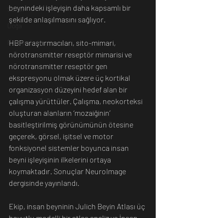
beynindeki işleyişin daha kapsamlı bir 
Sanat
şekilde anlaşılmasını sağlıyor.
Doğa
Fotoğrafçılık
HBP araştırmacıları, sito-mimari, 
nörotransmitter reseptör mimarisi ve 
nörotransmitter reseptör gen 
ekspresyonu olmak üzere üç kortikal 
organizasyon düzeyini hedef alan bir 
çalışma yürüttüler. Çalışma, neokorteksi 
oluşturan alanların ‘mozaiğinin’ 
basitleştirilmiş görünümünün ötesine 
geçerek, görsel, işitsel ve motor 
fonksiyonel sistemler boyunca insan 
beyni işleyişinin ilkelerini ortaya 
koymaktadır. Sonuçlar NeuroImage 
dergisinde yayınlandı.
Ekip, insan beyninin Julich Beyin Atlası üç 
boyutlu modelli bir atlas analiz ve İnsan 