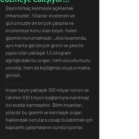
Beyni birkaç kelimeyle açıklamak 
Dünya
imkansızdır. Yıllardır incelenen ve 
İnsan
günümüzde de birçok çalışma ve 
incelemeye konu olan beyin, halen 
İletişim
gizemini korumaktadır. Jöle kıvamında, 
Evren
aynı harita gibi birçok girinti ve çıkıntılı 
Psikoloji / Sosyoloji / Felsefe
yapısı olan yaklaşık 1,5 kilogram 
ağırlığındaki bu organ, hem vücudumuzu 
Tıp
yönetip, hem de kişiliğimizi oluşturmakla 
Arkeoloji
görevli.
Antropoloji
İnsan beyni yaklaşık 100 milyar nöron ve 
Jeoloji
tahmini 100 trilyon bağlantıyla inanılmaz 
Fizik
derecede karmaşıktır. Bilim insanları, 
yıllardır bu gizemli ve karmaşık organ 
Astronomi
hakkındaki sorulara cevap bulabilmek için 
Müzik
kapsamlı çalışmalarını sürdürüyorlar.  
Zooloji