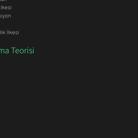
lkesi
siyon
i
ik İlkesi
ma Teorisi