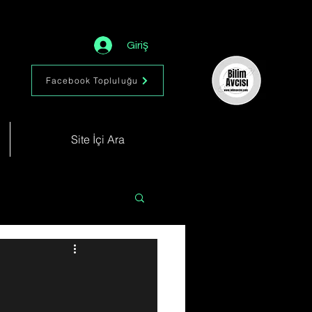
Giriş
Facebook Topluluğu
Site İçi Ara
Astronomi
Müzik
im
Kimya