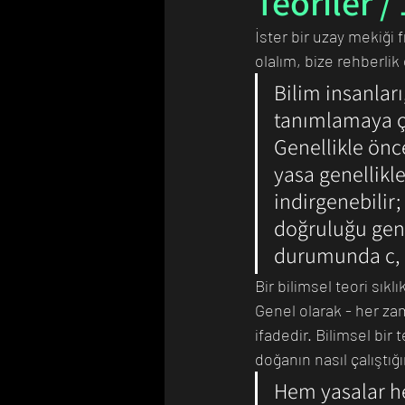
Teoriler / 
İster bir uzay mekiği 
olalım, bize rehberlik 
Bilim Tarihinde Bugün
Günü
Bilim insanları
tanımlamaya ça
Genellikle önce
yasa genellikl
indirgenebilir;
doğruluğu genell
durumunda c, ış
Bir bilimsel teori sıkl
Genel olarak - her zam
ifadedir. Bilimsel bir
doğanın nasıl çalıştığ
Hem yasalar he