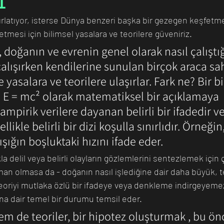
1
fırlatıyor, isterse Dünya benzeri başka bir gezegen keşfetme
etmesi için bilimsel yasalara ve teorilere güveniriz. 
n Bilim İnsanı
Matematik
Tıp
İnsan
Uzay
, doğanın ve evrenin genel olarak nasıl çalıştığ
lışırken kendilerine sunulan birçok araca sahi
 yasalara ve teorilere ulaşırlar. Fark ne? Bir bi
e E = mc² olarak matematiksel bir açıklamaya 
 ampirik verilere dayanan belirli bir ifadedir ve
ikle belirli bir dizi koşulla sınırlıdır. Örneğin
ığın boşluktaki hızını ifade eder.
ıkla delil veya belirli olayların gözlemlerini sentezlemek için 
an olmasa da - doğanın nasıl işlediğine dair daha büyük, tes
 teoriyi mutlaka özlü bir ifadeye veya denkleme indirgeyeme
ına dair temel bir durumu temsil eder. 
m de teoriler, bir hipotez oluşturmak , bu önc