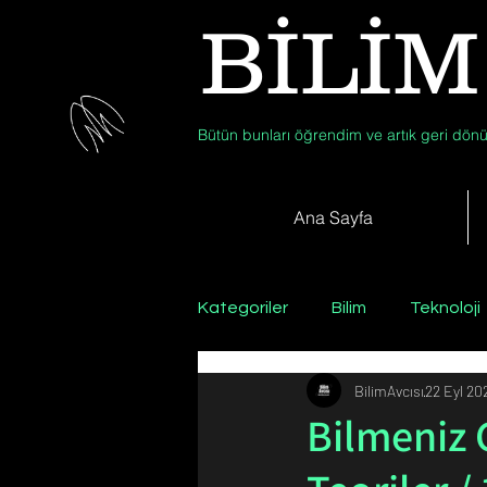
BİLİM
Bütün bunları öğrendim ve artık geri dönü
Ana Sayfa
Kategoriler
Bilim
Teknoloji
BilimAvcısı
22 Eyl 20
Psikoloji / Sosyoloji / Felsefe
Bilmeniz 
Zooloji
Günün Fotoğrafı