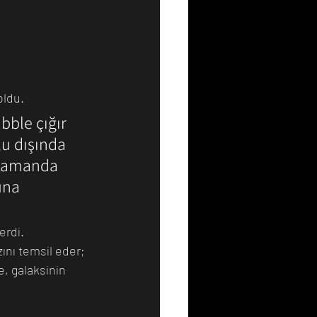
ldu. 
bble çığır 
u dışında 
 zamanda 
una 
rdi. 
ını temsil eder; 
, galaksinin 