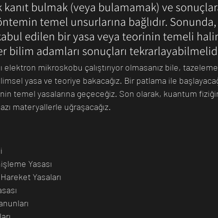
k kanıt bulmak (veya bulamamak) ve sonuçlar
yöntemin temel unsurlarına bağlıdır. Sonunda,
abul edilen bir yasa veya teorinin temeli hali
er bilim adamları sonuçları tekrarlayabilmelidi
lı elektron mikroskobu çalıştırıyor olmasanız bile, tazeleme
ilimsel yasa ve teoriye bakacağız. Bir patlama ile başlayaca
n temel yasalarına geçeceğiz. Son olarak, kuantum fiziğin
azı materyallerle uğraşacağız.
i
işleme Yasası
Hareket Yasaları
asası
anunları
arı