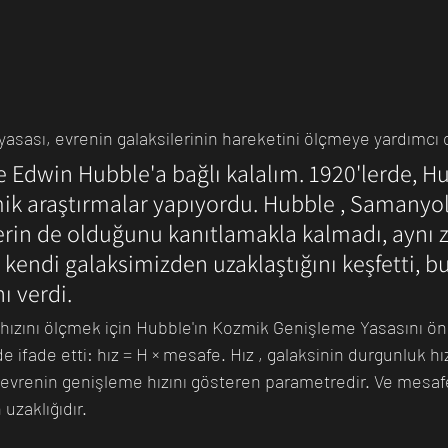
asası, evrenin galaksilerinin hareketini ölçmeye yardımcı o
e Edwin Hubble'a bağlı kalalım. 1920'lerde, Hu
k araştırmalar yapıyordu. Hubble , Samanyol
erin de olduğunu kanıtlamakla kalmadı, aynı
 kendi galaksimizden uzaklaştığını keşfetti, b
ı verdi.
 hızını ölçmek için Hubble'ın Kozmik Genişleme Yasasını öne
 ifade etti: hız = H × mesafe. Hız , galaksinin durgunluk hız
 evrenin genişleme hızını gösteren parametredir. Ve mesafe
 uzaklığıdır.