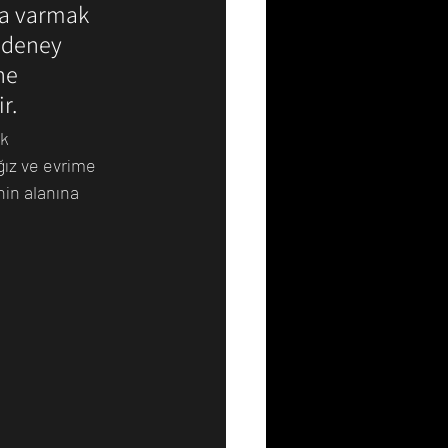
a varmak 
 deney 
ne 
r.
k 
ğız ve evrime 
in alanına 