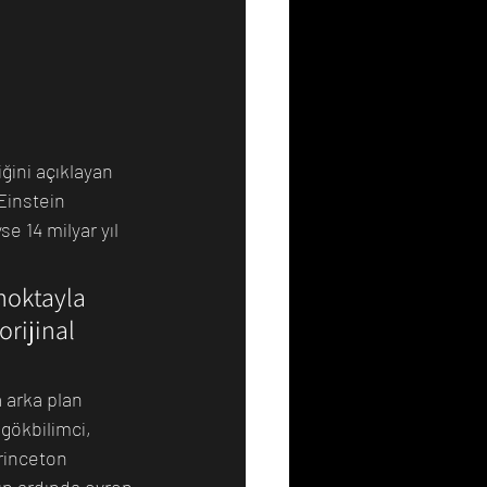
ğini açıklayan 
Einstein 
 14 milyar yıl 
noktayla 
rijinal 
 arka plan 
gökbilimci, 
rinceton 