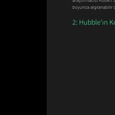
araştırmacısı Robert Di
boyunca algılanabilir 
2: Hubble'ın 