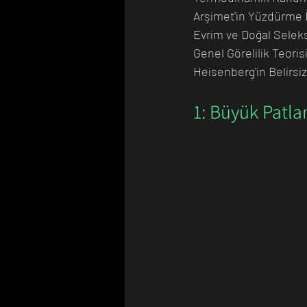
Arşimet'in Yüzdürme İ
Evrim ve Doğal Selek
Genel Görelilik Teoris
Heisenberg'in Belirsizl
1: Büyük Patla