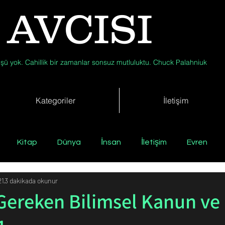
 AVCISI
şü yok. Cahillik bir zamanlar sonsuz mutluluktu. Chuck Palahniuk
Kategoriler
İletişim
Kitap
Dünya
İnsan
İletişim
Evren
21
3 dakikada okunur
Tıp
Arkeoloji
Antropoloji
Jeoloji
Fizik
Gereken Bilimsel Kanun ve
Biyoloji
Günün Düşüneni
Çevre
Kısa Kısa Bil