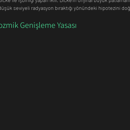
cke ile işbirliği yapan ikili, Dicke'in orijinal büyük patlama
düşük seviyeli radyasyon bıraktığı yönündeki hipotezini doğ
Kozmik Genişleme Yasası