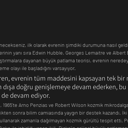
enecekseniz, ilk olarak evrenin şimdiki durumuna nasıl geldi
lerinin yanı sıra Edwin Hubble, Georges Lemaitre ve Albert 
aştırmalara dayanan büyük patlama teorisi, evrenin neredeyse
me olayı ile başladığını varsayıyor. 
en, evrenin tüm maddesini kapsayan tek bir 
ren dışa doğru genişlemeye devam ederken, bu o
 de devam ediyor.
, 1965'te Arno Penzias ve Robert Wilson kozmik mikrodalga
kten sonra bilim camiasında yaygın bir destek kazandı. İki 
kullanarak zamanla dağılmayan kozmik gürültü tespit etti. P