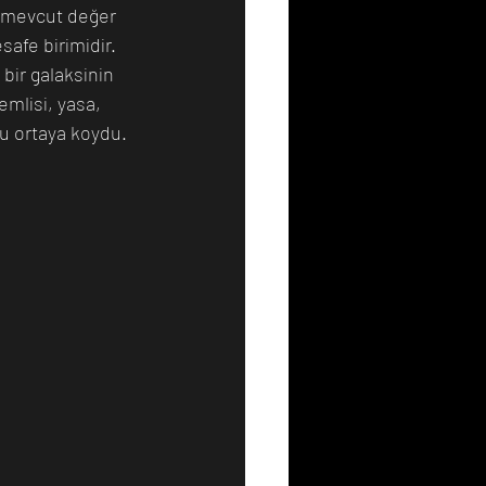
n mevcut değer 
afe birimidir. 
bir galaksinin 
mlisi, yasa, 
u ortaya koydu.