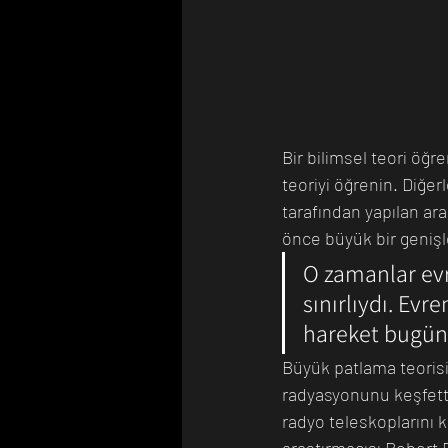
Bir bilimsel teori öğr
teoriyi öğrenin. Diğer
tarafından yapılan ar
önce büyük bir genişle
O zamanlar evr
sınırlıydı. Ev
hareket bugün
Büyük patlama teorisi
radyasyonunu keşfetti
radyo teleskoplarını 