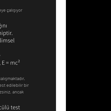
ye çalışıyor 
Resim
Sanat
ını 
ptir. 
limsel 
 
, E = mc² 
çalışmaktadır. 
t edilebilir bir 
zsiniz, ancak 
ülü test 