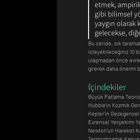
etmek, ampiri
gibi bilimsel 
yaygın olarak k
gelecekse, diğ
Bu seride, sık tarama
isteyebileceğiniz 10 b
ulaşmadan önce evreni
girerek daha önemli b
İçindekiler
Büyük Patlama Teoris
Hubble'ın Kozmik Gen
Kepler'in Gezegensel 
Evrensel Yerçekimi Y
Newton'un Hareket K
Termodinamik Kanunl