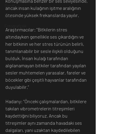
konuşmasına benzer bir ses seviyesinde, 
Sanat
ancak insan kulağının işitme aralığının 
ötesinde yüksek frekanslarda yayılır. 
Doğa
Fotoğrafçılık
Araştırmacılar: "Bitkilerin stres 
altındayken genellikle ses çıkardığını ve 
her bitkinin ve her stres türünün belirli, 
tanımlanabilir bir sesle ilişkili olduğunu 
bulduk. İnsan kulağı tarafından 
algılanamayan bitkiler tarafından yayılan 
sesler muhtemelen yarasalar, fareler ve 
böcekler gibi çeşitli hayvanlar tarafından 
duyulabilir.”
Hadany: “Önceki çalışmalardan, bitkilere 
takılan vibrometrelerin titreşimleri 
kaydettiğini biliyoruz. Ancak bu 
titreşimler aynı zamanda havadaki ses 
dalgaları, yani uzaktan kaydedilebilen 