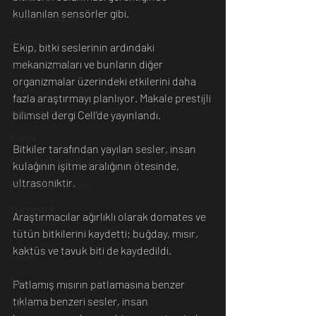
kullanılan sensörler gibi. 
Günün Fotoğrafı
Biyoloji
Ekip, bitki seslerinin ardındaki 
mekanizmaları ve bunların diğer 
Günün Düşüneni
organizmalar üzerindeki etkilerini daha 
Çevre
fazla araştırmayı planlıyor. Makale prestijli 
Kısa Kısa Bilim
bilimsel dergi Cell'de yayınlandı.
Kimya
Bitkiler tarafından yayılan sesler, insan 
Bilim Tarihinde Bugün
kulağının işitme aralığının ötesinde, 
ultrasoniktir.
Günün Bilim İnsanı
Matematik
Araştırmacılar ağırlıklı olarak domates ve 
tütün bitkilerini kaydetti; buğday, mısır, 
Tıp
kaktüs ve tavuk biti de kaydedildi.
İnsan
Uzay
Patlamış mısırın patlamasına benzer 
tıklama benzeri sesler, insan 
Resim