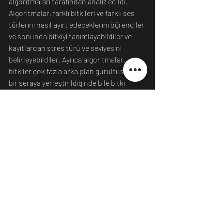
algoritmaları tarafından analiz edildi. 
Algoritmalar, farklı bitkileri ve farklı ses 
türlerini nasıl ayırt edeceklerini öğrendiler 
ve sonunda bitkiyi tanımlayabildiler ve 
kayıtlardan stres türü ve seviyesini 
belirleyebildiler. Ayrıca algoritmalar, 
bitkiler çok fazla arka plan gürültüsü olan 
bir seraya yerleştirildiğinde bile bitki 
seslerini tanımladı ve sınıflandırdı. Serada 
araştırmacılar, zamanla bir dehidrasyon 
sürecine maruz kalan bitkileri 
gözlemlediler ve yaydıkları ses miktarının 
belirli bir zirveye kadar arttığını, sonra 
azaldığını gördüler. 
Kaynak: https://scitechdaily.com/hidden-
plant-sos-scientists-record-ultrasonic-
distress-calls-from-stressed-flora
Bilim