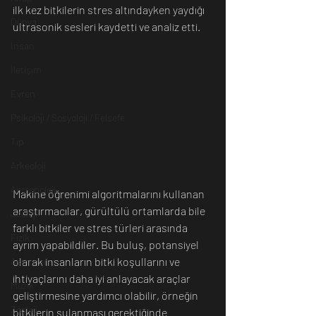
ilk kez bitkilerin stres altındayken yaydığı 
Dünya
ultrasonik sesleri kaydetti ve analiz etti.
İnsan
İletişim
Evren
Psikoloji / Sosyoloji / Felsefe
Tıp
Arkeoloji
Antropoloji
Makine öğrenimi algoritmalarını kullanan 
araştırmacılar, gürültülü ortamlarda bile 
Jeoloji
farklı bitkiler ve stres türleri arasında 
Fizik
ayrım yapabildiler. Bu buluş, potansiyel 
olarak insanların bitki koşullarını ve 
Astronomi
ihtiyaçlarını daha iyi anlayacak araçlar 
Müzik
geliştirmesine yardımcı olabilir, örneğin 
Zooloji
bitkilerin sulanması gerektiğinde 