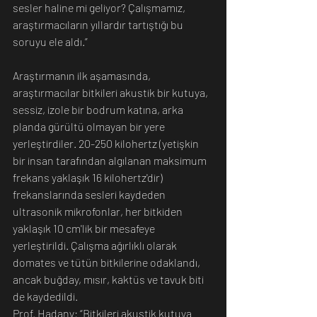
sesler haline mi geliyor? Çalışmamız, 
araştırmacıların yıllardır tartıştığı bu 
soruyu ele aldı.”
Araştırmanın ilk aşamasında, 
araştırmacılar bitkileri akustik bir kutuya, 
sessiz, izole bir bodrum katına, arka 
planda gürültü olmayan bir yere 
yerleştirdiler. 20-250 kilohertz (yetişkin 
bir insan tarafından algılanan maksimum 
frekans yaklaşık 16 kilohertz'dir) 
frekanslarında sesleri kaydeden 
ultrasonik mikrofonlar, her bitkiden 
yaklaşık 10 cm'lik bir mesafeye 
yerleştirildi. Çalışma ağırlıklı olarak 
domates ve tütün bitkilerine odaklandı, 
ancak buğday, mısır, kaktüs ve tavuk biti 
de kaydedildi.
Prof. Hadany: “Bitkileri akustik kutuya 