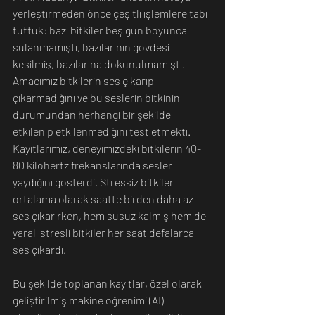
yerleştirmeden önce çeşitli işlemlere tabi 
tuttuk: bazı bitkiler beş gün boyunca 
sulanmamıştı, bazılarının gövdesi 
kesilmiş, bazılarına dokunulmamıştı. 
Amacımız bitkilerin ses çıkarıp 
çıkarmadığını ve bu seslerin bitkinin 
durumundan herhangi bir şekilde 
etkilenip etkilenmediğini test etmekti. 
Kayıtlarımız, deneyimizdeki bitkilerin 40-
80 kilohertz frekanslarında sesler 
yaydığını gösterdi. Stressiz bitkiler 
ortalama olarak saatte birden daha az 
ses çıkarırken, hem susuz kalmış hem de 
yaralı stresli bitkiler her saat defalarca 
ses çıkardı.
Bu şekilde toplanan kayıtlar, özel olarak 
geliştirilmiş makine öğrenimi (AI) 