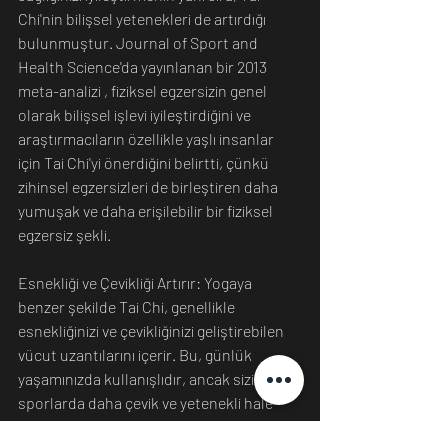
Chi'nin bilişsel yetenekleri de artırdığı 
bulunmuştur. Journal of Sport and 
Health Science'da yayınlanan bir 2013 
meta-analizi , fiziksel egzersizin genel 
olarak bilişsel işlevi iyileştirdiğini ve 
araştırmacıların özellikle yaşlı insanlar 
için Tai Chi'yi önerdiğini belirtti, çünkü 
zihinsel egzersizleri de birleştiren daha 
yumuşak ve daha erişilebilir bir fiziksel 
egzersiz şekli.
Esnekliği ve Çevikliği Artırır: Yogaya 
benzer şekilde Tai Chi, genellikle 
esnekliğinizi ve çevikliğinizi geliştirebilen 
vücut uzantılarını içerir. Bu, günlük 
yaşamınızda kullanışlıdır, ancak sizi diğer 
sporlarda daha çevik ve yetenekli hale 
getirebilir.