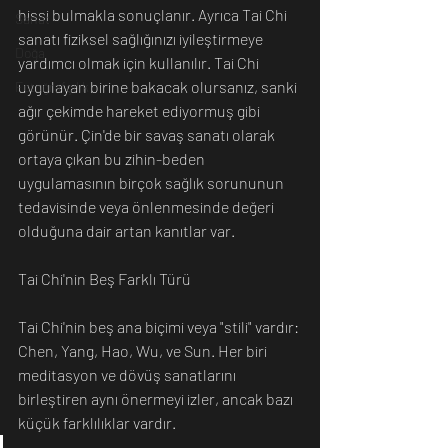
hissi bulmakla sonuçlanır. Ayrıca Tai Chi 
Sanat
sanatı fiziksel sağlığınızı iyileştirmeye 
Doğa
yardımcı olmak için kullanılır. Tai Chi 
uygulayan birine bakacak olursanız, sanki 
Fotoğrafçılık
ağır çekimde hareket ediyormuş gibi 
görünür. Çin'de bir savaş sanatı olarak 
ortaya çıkan bu zihin-beden 
uygulamasının birçok sağlık sorununun 
tedavisinde veya önlenmesinde değeri 
olduğuna dair artan kanıtlar var. 
Tai Chi'nin Beş Farklı Türü
Tai Chi'nin beş ana biçimi veya "stili" vardır: 
Chen, Yang, Hao, Wu, ve Sun. Her biri 
meditasyon ve dövüş sanatlarını 
birleştiren aynı önermeyi izler, ancak bazı 
küçük farklılıklar vardır.