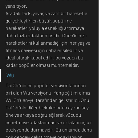
yansıtıyor.
Aradaki fark, yavaş ve zarif bir hareketle 
gerçekleştirilen büyük süpürme 
hareketleri yoluyla esnekliği artırmaya 
daha fazla odaklanmasıdır. Chen'in hızlı 
hareketlerini kullanmadığı için, her yaş ve 
fitness seviyesi için daha erişilebilir ve 
ideal olarak kabul edilir, bu yüzden bu 
kadar popüler olması muhtemeldir.
Wu
Tai Chi'nin en popüler versiyonlarından 
biri olan Wu versiyonu, Yang eğitimi almış 
Wu Ch'uan-yu tarafından geliştirildi. Onu 
Tai Chi'nin diğer biçimlerinden ayıran şey, 
öne ve arkaya doğru eğilerek vücudu 
esnetmeye odaklanması ve ortalanmış bir 
pozisyonda durmasıdır. Bu anlamda daha 
çok dengeyi geliştirmeye odaklanıyor .