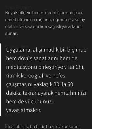
Günün Fotoğrafı
Büyük bilgi ve beceri derinliğine sahip bir 
Biyoloji
sanat olmasına rağmen, öğrenmesi kolay 
olabilir ve kısa sürede sağlıklı yararlarını 
Günün Düşüneni
sunar. 
Çevre
Kısa Kısa Bilim
Uygulama, alışılmadık bir biçimde 
Kimya
hem dövüş sanatlarını hem de 
meditasyonu birleştiriyor. Tai Chi, 
Bilim Tarihinde Bugün
ritmik koreografi ve nefes 
Günün Bilim İnsanı
çalışmasını yaklaşık 30 ila 60 
Matematik
dakika tekrarlayarak hem zihninizi 
Tıp
hem de vücudunuzu 
İnsan
yavaşlatmaktır.
Uzay
Resim
İdeal olarak, bu bir iç huzur ve sükunet 