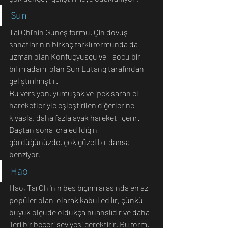
Sun
Tai Chi'nin Güneş formu, Çin dövüş 
sanatlarının birkaç farklı formunda da 
uzman olan Konfüçyüsçü ve Taocu bir 
bilim adamı olan Sun Lutang tarafından 
geliştirilmiştir.
Bu versiyon, yumuşak ve ipek saran el 
hareketleriyle eşleştirilen diğerlerine 
kıyasla, daha fazla ayak hareketi içerir. 
Baştan sona icra edildiğini 
gördüğünüzde, çok güzel bir dansa 
benziyor.
Hao
Hao, Tai Chi'nin beş biçimi arasında en az 
popüler olanı olarak kabul edilir, çünkü 
büyük ölçüde oldukça nüanslıdır ve daha 
ileri bir beceri seviyesi gerektirir. Bu form, 