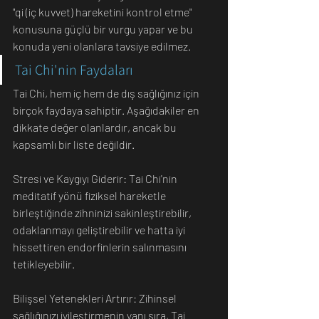
"qi (iç kuvvet) hareketini kontrol etme" 
konusuna güçlü bir vurgu yapar ve bu 
konuda yeni olanlara tavsiye edilmez.
Tai Chi'nin Faydaları
Tai Chi, hem iç hem de dış sağlığınız için 
birçok faydaya sahiptir. Aşağıdakiler en 
dikkate değer olanlardır, ancak bu 
kapsamlı bir liste değildir.
Stresi ve Kaygıyı Giderir: Tai Chi'nin 
meditatif yönü fiziksel hareketle 
birleştiğinde zihninizi sakinleştirebilir, 
odaklanmayı geliştirebilir ve hatta iyi 
hissettiren endorfinlerin salınmasını 
tetikleyebilir.
Bilişsel Yetenekleri Artırır: Zihinsel 
sağlığınızı iyileştirmenin yanı sıra, Tai 