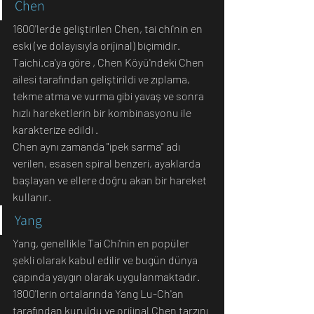
Chen
1600'lerde geliştirilen Chen, tai chi'nin en 
eski (ve dolayısıyla orijinal) biçimidir. 
Taichi.ca'ya göre , Chen Köyü'ndeki Chen 
ailesi tarafından geliştirildi ve zıplama, 
tekme atma ve vurma gibi yavaş ve sonra 
hızlı hareketlerin bir kombinasyonu ile 
karakterize edildi .
Chen aynı zamanda "ipek sarma" adı 
verilen, esasen spiral benzeri, ayaklarda 
başlayan ve ellere doğru akan bir hareket 
kullanır. 
Yang
Yang, genellikle Tai Chi'nin en popüler 
şekli olarak kabul edilir ve bugün dünya 
çapında yaygın olarak uygulanmaktadır. 
1800'lerin ortalarında Yang Lu-Ch'an 
tarafından kuruldu ve orijinal Chen tarzını 