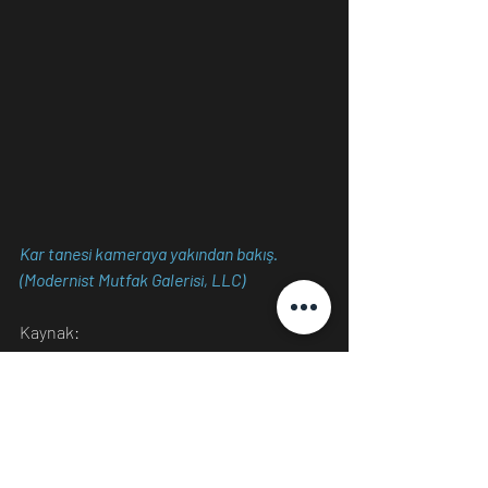
Kar tanesi kameraya yakından bakış. 
(Modernist Mutfak Galerisi, LLC)
Kaynak:
https://www.smithsonianmag.com/i
nnovation/these-are-highest-
resolution-photos-ever-taken-
snowflakes-180976710/
Nathan Myhrvol
Bilim