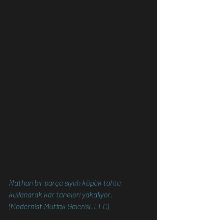
Nathan bir parça siyah köpük tahta 
kullanarak kar taneleri yakalıyor. 
(Modernist Mutfak Galerisi, LLC)