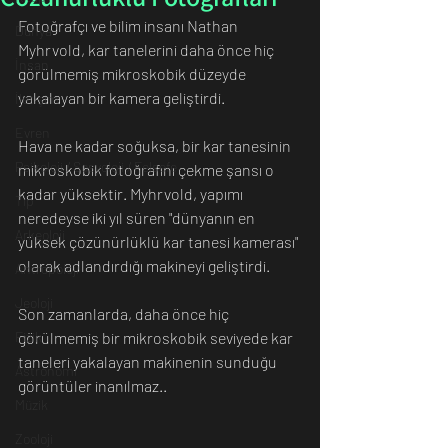
Fotoğrafçı ve bilim insanı Nathan 
Dünya
Myhrvold, kar tanelerini daha önce hiç 
İnsan
görülmemiş mikroskobik düzeyde 
yakalayan bir kamera geliştirdi.
İletişim
Evren
Hava ne kadar soğuksa, bir kar tanesinin 
Psikoloji / Sosyoloji / Felsefe
mikroskobik fotoğrafını çekme şansı o 
kadar yüksektir. Myhrvold, yapımı 
Tıp
neredeyse iki yıl süren "dünyanın en 
Arkeoloji
yüksek çözünürlüklü kar tanesi kamerası" 
olarak adlandırdığı makineyi geliştirdi. 
Antropoloji
Jeoloji
Son zamanlarda, daha önce hiç 
Fizik
görülmemiş bir mikroskobik seviyede kar 
taneleri yakalayan makinenin sunduğu 
Astronomi
görüntüler inanılmaz..
Müzik
Zooloji