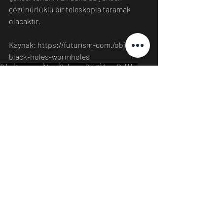
çözünürlüklü bir teleskopla taramak 
olacaktır.
Kaynak: https://futurism-com./objects-
black-holes-wormholes
Bilim
Astronomi
Uzay
Solucan Deliği
Kara Delikler
Bilim
Evren
Astronomi
Son Yazılar
Hepsini Gör