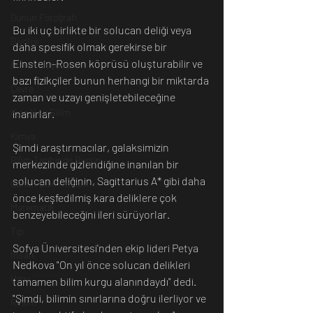
Günün Fotoğrafı
Bu iki uç birlikte bir solucan deliği veya 
Biyoloji
daha spesifik olmak gerekirse bir 
Einstein-Rosen köprüsü oluşturabilir ve 
Günün Düşüneni
bazı fizikçiler bunun herhangi bir miktarda 
Çevre
zaman ve uzayı genişletebileceğine 
Kısa Kısa Bilim
inanırlar. 
Kimya
Şimdi araştırmacılar, galaksimizin 
Bilim Tarihinde Bugün
merkezinde gizlendiğine inanılan bir 
solucan deliğinin, Sagittarius A* gibi daha 
Günün Bilim İnsanı
önce keşfedilmiş kara deliklere çok 
Matematik
benzeyebileceğini ileri sürüyorlar.
Tıp
Sofya Üniversitesi'nden ekip lideri Petya 
İnsan
Nedkova "On yıl önce solucan delikleri 
Uzay
tamamen bilim kurgu alanındaydı" dedi. 
"Şimdi, bilimin sınırlarına doğru ilerliyor ve 
Resim