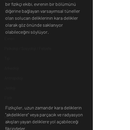
bir fizikçi ekibi, evrenin bir bölümünü 
Dünya
diğerine bağlayan varsayımsal tüneller 
olan solucan deliklerinin kara delikler 
İnsan
olarak göz önünde saklanıyor 
İletişim
olabileceğini söylüyor. 
Evren
Psikoloji / Sosyoloji / Felsefe
Tıp
Arkeoloji
Antropoloji
Jeoloji
Fizik
Fizikçiler, uzun zamandır kara deliklerin 
Astronomi
"akdeliklere" veya parçacık ve radyasyon 
Müzik
akışları yayan deliklere yol açabileceği 
Zooloji
fikrindeler. 