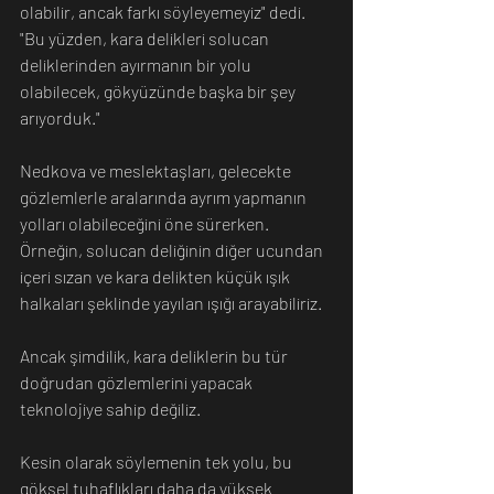
olabilir, ancak farkı söyleyemeyiz" dedi. 
"Bu yüzden, kara delikleri solucan 
deliklerinden ayırmanın bir yolu 
olabilecek, gökyüzünde başka bir şey 
arıyorduk."
Nedkova ve meslektaşları, gelecekte 
gözlemlerle aralarında ayrım yapmanın 
yolları olabileceğini öne sürerken. 
Örneğin, solucan deliğinin diğer ucundan 
içeri sızan ve kara delikten küçük ışık 
halkaları şeklinde yayılan ışığı arayabiliriz.
Ancak şimdilik, kara deliklerin bu tür 
doğrudan gözlemlerini yapacak 
teknolojiye sahip değiliz.
Kesin olarak söylemenin tek yolu, bu 
göksel tuhaflıkları daha da yüksek 