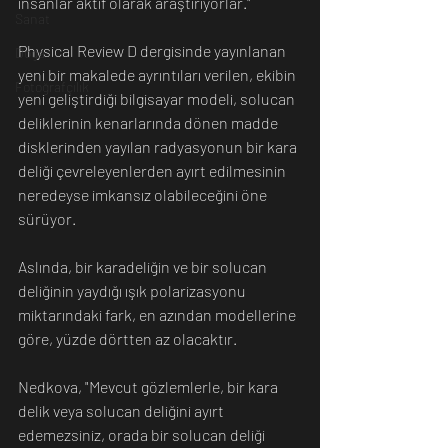
insanlar aktif olarak araştırıyorlar."
Sanat
Physical Review D dergisinde yayınlanan 
Doğa
yeni bir makalede ayrıntıları verilen, ekibin 
Fotoğrafçılık
yeni geliştirdiği bilgisayar modeli, solucan 
deliklerinin kenarlarında dönen madde 
disklerinden yayılan radyasyonun bir kara 
deliği çevreleyenlerden ayırt edilmesinin 
neredeyse imkansız olabileceğini öne 
sürüyor.
Aslında, bir karadeliğin ve bir solucan 
deliğinin yaydığı ışık polarizasyonu 
miktarındaki fark, en azından modellerine 
göre, yüzde dörtten az olacaktır.
Nedkova, "Mevcut gözlemlerle, bir kara 
delik veya solucan deliğini ayırt 
edemezsiniz, orada bir solucan deliği 