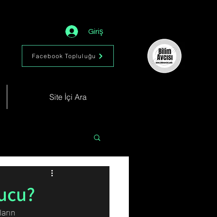
Giriş
Facebook Topluluğu
Site İçi Ara
Astronomi
Müzik
ucu?
arın 
im
Kimya