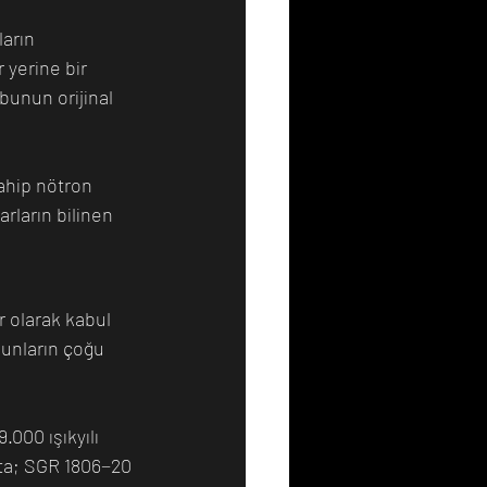
arın 
 yerine bir 
unun orijinal 
ahip nötron 
rların bilinen 
r olarak kabul 
Bunların çoğu 
000 ışıkyılı 
kta; SGR 1806−20 