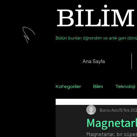
BİLİM
Bütün bunları öğrendim ve artık geri dönü
Ana Sayfa
Kategoriler
Bilim
Teknoloji
Burcu Avcı
15 Nis 20
Psikoloji / Sosyoloji / Felsefe
Magnetar
Magnetarlar, bir süper
Zooloji
Günün Fotoğrafı