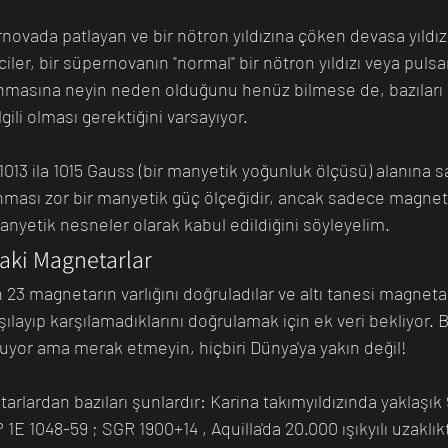
novada patlayan ve bir nötron yıldızına çöken devasa yıldızl
mciler, bir süpernovanın "normal" bir nötron yıldızı veya pulsar
nmasına neyin neden olduğunu henüz bilmese de, bazıları b
lgili olması gerektiğini varsayıyor.
1013 ila 1015 Gauss (bir manyetik yoğunluk ölçüsü) alanına s
ranması zor bir manyetik güç ölçeğidir, ancak sadece magneta
nyetik nesneler olarak kabul edildiğini söyleyelim.
ki Magnetarlar
n 23 magnetarın varlığını doğruladılar ve altı tanesi magneta
rşılayıp karşılamadıklarını doğrulamak için ek veri bekliyor. 
yor ama merak etmeyin, hiçbiri Dünya'ya yakın değil!
rlardan bazıları şunlardır: Karina takımyıldızında yaklaşık 9.
1E 1048-59 ; SGR 1900+14 , Aquilla'da 20.000 ışıkyılı uzaklı