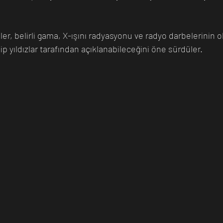
iler, belirli gama, X-ışını radyasyonu ve radyo darbelerinin 
n Bilim İnsanı
Matematik
Tıp
İnsan
Uzay
p yıldızlar tarafından açıklanabileceğini öne sürdüler.