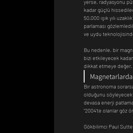
yerse, radyasyonu püs
kadar güçlü hissedilec
50.000 ışık yılı uzak
parlaması gözlemledil
ve uydu teknolojisin
Bu nedenle, bir magne
bizi etkileyecek kada
dikkat etmeye değer.
Magnetarlard
Bir astronoma sorarsa
olduğunu söyleyecektir
devasa enerji patlamal
"2004'te olanlar göz 
Gökbilimci Paul Sutte