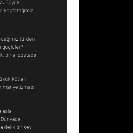
ta, Büyük 
 keşfettiğimiz 
eceğimiz türden 
 güçlüler? 
t, bir e-postada 
üşük kütleli 
n manyetizması 
 asla 
 Dünya'da 
a delik bir şey 