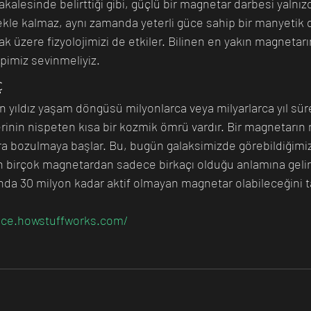
akalesinde belirttiği gibi, güçlü bir magnetar darbesi yalnızc
ekle kalmaz, aynı zamanda yeterli güce sahip bir manyetik 
ak üzere fizyolojimizi de etkiler. Bilinen en yakın magnetarın 
pimiz sevinmeliyiz.
ç
 yıldız yaşam döngüsü milyonlarca veya milyarlarca yıl süre
rinin nispeten kısa bir kozmik ömrü vardır. Bir magnetarın 
ra bozulmaya başlar. Bu, bugün galaksimizde görebildiğimiz
n birçok magnetardan sadece birkaçı olduğu anlamına gelir;
nda 30 milyon kadar aktif olmayan magnetar olabileceğini 
ence.howstuffworks.com/