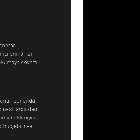
gnetar 
mcilerin onları 
 okumaya devam 
ömrünün sonunda 
üşmesi, ardından 
esi bekleniyor. 
dönüşebilir ve 