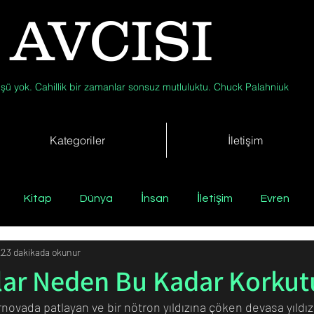
 AVCISI
şü yok. Cahillik bir zamanlar sonsuz mutluluktu. Chuck Palahniuk
Kategoriler
İletişim
Kitap
Dünya
İnsan
İletişim
Evren
22
3 dakikada okunur
Tıp
Arkeoloji
Antropoloji
Jeoloji
Fizik
lar Neden Bu Kadar Korkut
novada patlayan ve bir nötron yıldızına çöken devasa yıldızl
Biyoloji
Günün Düşüneni
Çevre
Kısa Kısa Bil