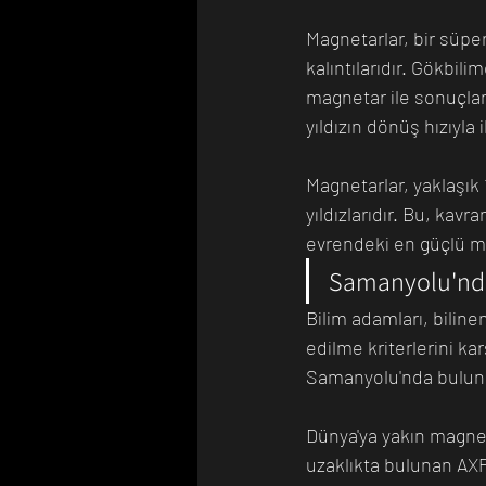
Magnetarlar, bir süper
kalıntılarıdır. Gökbili
magnetar ile sonuçla
yıldızın dönüş hızıyla i
Magnetarlar, yaklaşık 
yıldızlarıdır. Bu, kav
evrendeki en güçlü ma
Samanyolu'nda
Bilim adamları, biline
edilme kriterlerini ka
Samanyolu'nda bulunu
Dünya'ya yakın magneta
uzaklıkta bulunan AXP 