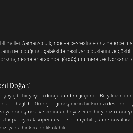
bilimciler Samanyolu içinde ve çevresinde düzinelerce ma
etarın ne olduğunu, galakside nasıl var olduklarını ve gökbili
korkunç nesneler arasında gördüğünü merak ediyorsanız,
sıl Doğar?
her şey gibi bir yaşam döngüsünden geçerler. Bir yıldızın 
ütlesine bağlıdır. Örneğin, güneşimizin bir kırmızı deve dön
tsuya dönüşmesi ve ardından beyaz cüce bir yıldıza dönüşm
dızlar patlayarak süper devlere dönüşebilir, süpernovalara 
ızı ya da bir kara delik olabilir.