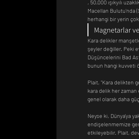
, 50.000 ışıkyılı uzak
Macellan Bulutu'nda 
herhangi bir yerin ço
Magnetarlar ve
Kara delikler manşetl
şeyler değiller. Peki
Düşüncelerini Bad Ast
bunun hangi kuvveti 
Plait, "Kara delikten
kara delik her zaman
genel olarak daha güçl
Neyse ki, Dünya'ya ya
endişelenmemize gerek
etkileyebilir. Plait, d