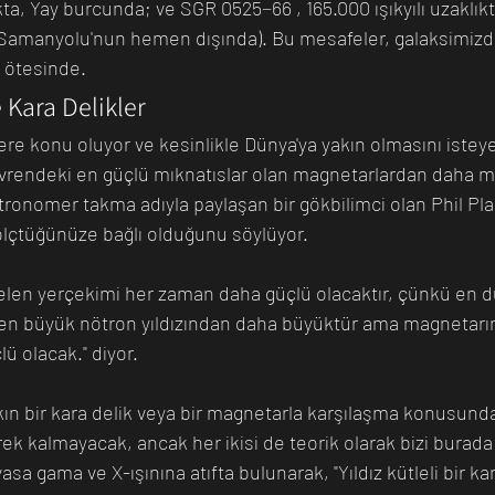
lıkta, Yay burcunda; ve SGR 0525−66 , 165.000 ışıkyılı uzaklık
(Samanyolu'nun hemen dışında). Bu mesafeler, galaksimizde
k ötesinde.
 Kara Delikler
ere konu oluyor ve kesinlikle Dünya'ya yakın olmasını istey
 evrendeki en güçlü mıknatıslar olan magnetarlardan daha mı
ronomer takma adıyla paylaşan bir gökbilimci olan Phil Plai
ölçtüğünüze bağlı olduğunu söylüyor.
 gelen yerçekimi her zaman daha güçlü olacaktır, çünkü en d
 en büyük nötron yıldızından daha büyüktür ama magnetarı
ü olacak." diyor.
kın bir kara delik veya bir magnetarla karşılaşma konusunda
 kalmayacak, ancak her ikisi de teorik olarak bizi burada
evasa gama ve X-ışınına atıfta bulunarak, "Yıldız kütleli bir kar