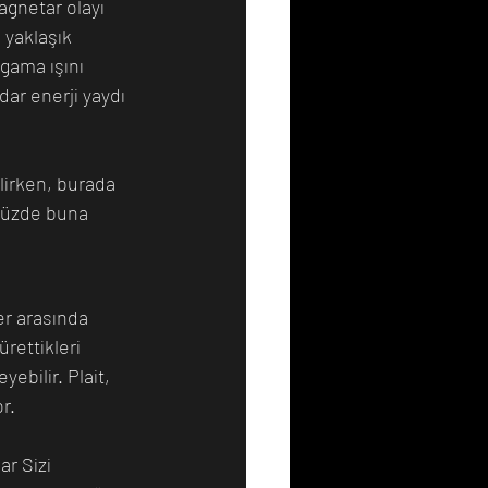
agnetar olayı 
 yaklaşık 
gama ışını 
ar enerji yaydı 
lirken, burada 
nüzde buna 
r arasında 
rettikleri 
ebilir. Plait, 
r.
r Sizi 