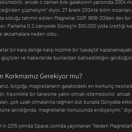
kürtebilir, ancak o zaman bile galaksinin yarısında 2004 m
eğinden şüpheliyim" diyor. 27 Aralık 2004'te bilim insanları,
lıkta olduğu tahmin edilen Magnetar SGR 1806-20'den dev bir 
er. Parlama 0,2 saniyede Güneş'in 300.000 yılda ürettiği kad
de aksamalara neden oldu. 
tar bir kara deliğe karşı kozmik bir "savaşta" kazanamayabi
r güçlüler ve haberlerde bunlardan bahsedildiğini gördüğü
an Korkmamız Gerekiyor mu?
nız, birçoğu magnetarların galaksideki en korkunç nesnele
. Kesinlikle bir tanesine yakın olmak istemezsiniz  ancak ü
arı, çok uzak olmalarına rağmen bizi burada Dünya'da etkiley
önüne alındığında, magnetarlar konusunda endişeliyim.” diyo
r'ın 2015 yılında Space.com'da yayınlanan "Neden Magnetarla