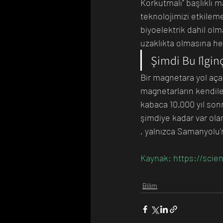
Korkutmalı" başlıklı m
teknolojimizi etkilem
biyoelektrik dahil olm
uzaklıkta olmasına he
Şimdi Bu İlgin
Bir magnetara yol açan
magnetarların kendile
kabaca 10.000 yıl son
şimdiye kadar var ola
, yalnızca Samanyolu'
Kaynak: https://sci
Bilim