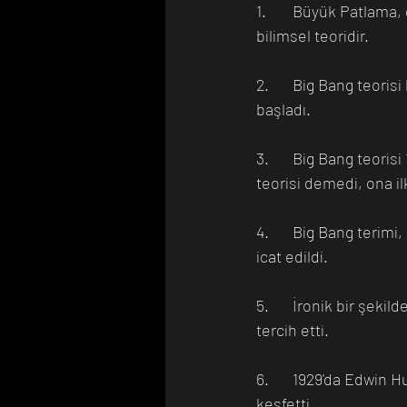
1.	Büyük Patlama, gözlemlenebilir evrenimizin başlangıcı ve evrimi hakkında geçerli olan 
bilimsel teoridir.
2.	Big Bang teorisi kavramı basittir, yaklaşık 13,8 milyar yıl önce tüm evren tek bir noktada 
başladı.
3.	Big Bang teorisi 1927'de Georges Lemaitre tarafından önerildi. Georges buna Big Bang 
teorisi demedi, ona il
4.	Big Bang terimi, 1949'da BBC radyo yayını sırasında İngiliz Astronom Fred Hoyle tarafından 
icat edildi.
5.	İronik bir şekilde, Fred Hoyle Big Bang terimini icat etti, ancak "Kararlı Durum Teorisi'ni" 
tercih etti. 
6.	1929'da Edwin Hubble, diğer tüm gözlemlenebilir galaksilerin bizimkilerden uzaklaştığını 
keşfetti