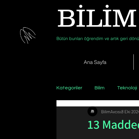
BİLİM
Bütün bunları öğrendim ve artık geri dönü
Ana Sayfa
Kategoriler
Bilim
Teknoloji
BilimAvcısı
8 Eki 202
Psikoloji / Sosyoloji / Felsefe
13 Madde
Zooloji
Günün Fotoğrafı