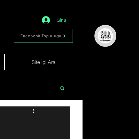
Giriş
Facebook Topluluğu
Site İçi Ara
Astronomi
Müzik
im
Kimya