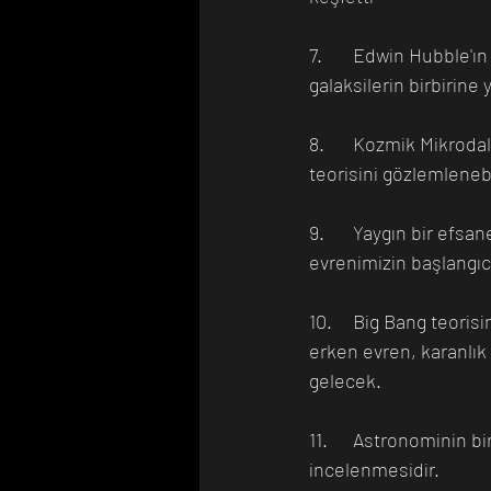
7.	Edwin Hubble'ın gözlemi, evrenimizin hala genişlediği ve bir zamanlar evrendeki tüm 
galaksilerin birbirine
8.	Kozmik Mikrodalga Arka Plan Radyasyonu 1965'te keşfedildi ve onaylandı, bu da Big Bang 
teorisini gözlemlenebi
9.	Yaygın bir efsane, Big Bang teorisinin evrenin kökenini tamamen açıkladığıdır. Mevcut 
evrenimizin başlangıcı
10.	Big Bang teorisine göre evrenin kronolojisi beş halden oluşuyor ve bunlar çok erken evren, 
erken evren, karanlık 
gelecek.
11.	Astronominin bir dalı olan kozmoloji, evrenimizin kökeninin, evriminin ve kaderinin 
incelenmesidir.