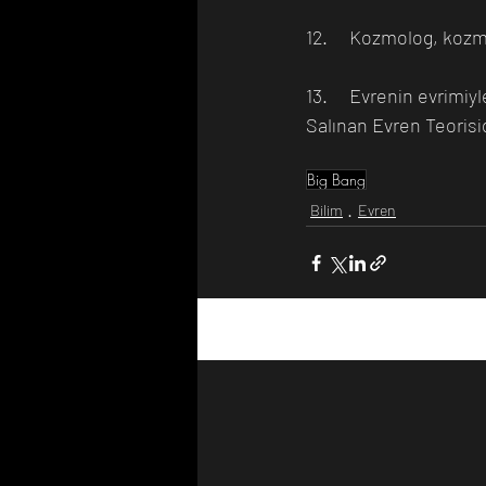
12.	Kozmolog, kozm
13.	Evrenin evrimiyle ilgili birkaç alternatif teori örneği Büyük Sıçrama, Kararlı Durum Teorisi ve 
Salınan Evren Teorisid
Big Bang
Bilim
Evren
Son Yazılar