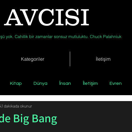
 AVCISI
şü yok. Cahillik bir zamanlar sonsuz mutluluktu. Chuck Palahniuk
Kategoriler
İletişim
Kitap
Dünya
İnsan
İletişim
Evren
4
1 dakikada okunur
Tıp
Arkeoloji
Antropoloji
Jeoloji
Fizik
de Big Bang
Biyoloji
Günün Düşüneni
Çevre
Kısa Kısa Bil