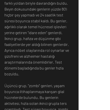
farklı yoldan biriyle davrandığını buldu.
Beyin dokusundaki genlerin yüzde 80'i 
hiçbir şey yapmadı ve 24 saatlik test 
süresi boyunca stabil kaldı. Bu genler, 
ağırlıklı olarak temel hücresel işlevleri 
yerine getiren "idare eden" genlerdi.
İkinci grup, hafıza ve düşünme gibi 
faaliyetlerde yer aldığı bilinen genlerdir. 
Ayrıca nöbet olaylarında rol oynarlar ve 
şizofreni ve alzheimer hastalığı 
araştırmalarında önemlidirler. Test 
dönemi başladığında bu genler hızla 
bozuldu.
Üçüncü grup, "zombi" genleri, yaşam 
boyunca iltihaplanmaya karışan glial 
hücrelerde bulundu. Bu genlerin 
aktivitesi, hızla solan ikinci grupla ters 
orantılıydı. Test süresi boyunca, zombi 