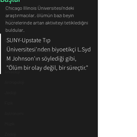
Chicago Illinois Üniversitesi'ndeki 
Dünya
araştırmacılar, ölümün bazı beyin 
İnsan
hücrelerinde artan aktiviteyi tetiklediğini 
buldular.
İletişim
SUNY-Upstate Tıp 
Evren
Üniversitesi'nden biyoetikçi L.Syd 
Psikoloji / Sosyoloji / Felsefe
M Johnson'ın söylediği gibi, 
Tıp
"Ölüm bir olay değil, bir süreçtir." 
Arkeoloji
Antropoloji
Jeoloji
Fizik
Astronomi
Müzik
Zooloji