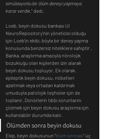
simülasyonlu bir ölüm deneyi yapmaya 
karar verdik.
" dedi. 
Loeb, beyin dokusu bankası UI 
NeuroRepository'nin yöneticisi olduğu 
için Loeb'in ekibi, böyle bir deney yapma 
konusunda benzersiz niteliklere sahiptir . 
Banka, araştırma amacıyla nörolojik 
bozukluğu olan kişilerden izin alarak 
beyin dokusu topluyor. Ek olarak, 
epileptik beyin dokusu, nöbetleri 
azaltmak veya ortadan kaldırmak 
umuduyla patolojik teşhisler için de 
toplanır. Donörlerin tıbbi sorunlarını 
çözmek için beyin dokusu araştırma için 
kullanılabilir durumda kalır.
Ölümden sonra beyin dokusu
Ekip, beyin dokusunun "
ölüm sonrası
" üç 