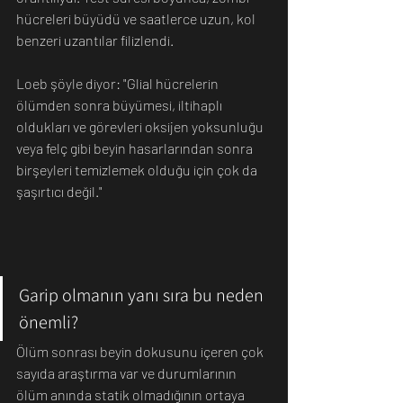
hücreleri büyüdü ve saatlerce uzun, kol 
benzeri uzantılar filizlendi.
Loeb şöyle diyor: "Glial hücrelerin 
ölümden sonra büyümesi, iltihaplı 
oldukları ve görevleri oksijen yoksunluğu 
veya felç gibi beyin hasarlarından sonra 
birşeyleri temizlemek olduğu için çok da 
şaşırtıcı değil."
Garip olmanın yanı sıra bu neden 
önemli?
Ölüm sonrası beyin dokusunu içeren çok 
sayıda araştırma var ve durumlarının 
ölüm anında statik olmadığının ortaya 