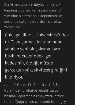
Sanki ters çevrilen büyük bir açma / 
Günün Fotoğrafı
kapama düğmesi varmış gibi değil. Bir 
Biyoloji
vücudun sistemlerinin kapanması ve 
sonunda çalışmayı durdurması biraz 
Günün Düşüneni
zaman alır.
Çevre
Chicago Illinois Üniversitesi'ndeki 
Kısa Kısa Bilim
(UIC) araştırmacılar tarafından 
Kimya
yapılan yeni bir çalışma, bazı 
Bilim Tarihinde Bugün
beyin hücrelerindeki gen 
Günün Bilim İnsanı
ifadesinin, öldüğümüzde 
gerçekten yüksek vitese girdiğini 
Matematik
bildiriyor.
Tıp
John S. Garvin Profesörü ve UIC Tıp 
İnsan
Koleji'nde nöroloji ve rehabilitasyon 
Uzay
başkanı, çalışmanın ilgili yazarı Jeffrey 
Loeb , "Çoğu çalışma, beyindeki her şeyin 
Resim