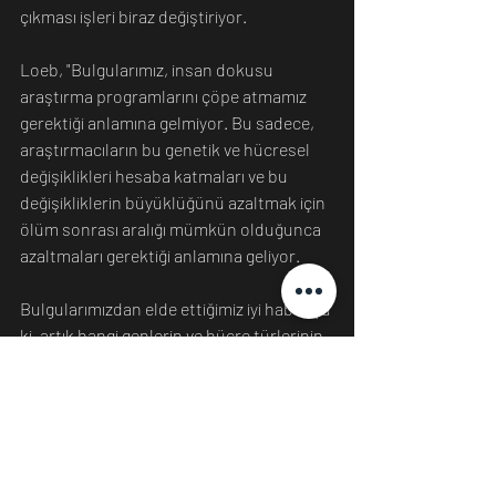
çıkması işleri biraz değiştiriyor.
Loeb, "Bulgularımız, insan dokusu 
araştırma programlarını çöpe atmamız 
gerektiği anlamına gelmiyor. Bu sadece, 
araştırmacıların bu genetik ve hücresel 
değişiklikleri hesaba katmaları ve bu 
değişikliklerin büyüklüğünü azaltmak için 
ölüm sonrası aralığı mümkün olduğunca 
azaltmaları gerektiği anlamına geliyor.
Bulgularımızdan elde ettiğimiz iyi haber şu 
ki, artık hangi genlerin ve hücre türlerinin 
kararlı olduğunu, hangilerinin 
bozunduğunu ve hangilerinin zamanla 
arttığını biliyoruz, böylece postmortem 
beyin çalışmalarından elde edilen 
sonuçlar daha iyi anlaşılabilir." diyor. 