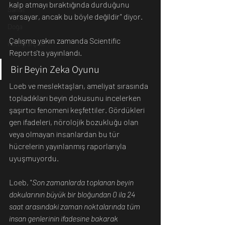
kalp atmayı bıraktığında durduğunu 
Sanat
varsayar, ancak bu böyle değildir" diyor.
Doğa
Çalışma yakın zamanda Scientific 
Fotoğrafçılık
Reports'ta yayınlandı.
Bir Beyin Zeka Oyunu
Loeb ve meslektaşları, ameliyat sırasında 
topladıkları beyin dokusunu incelerken 
şaşırtıcı fenomeni keşfettiler. Gördükleri 
gen ifadeleri, nörolojik bozukluğu olan 
veya olmayan insanlardan bu tür 
hücrelerin yayınlanmış raporlarıyla 
uyuşmuyordu.
Loeb, "
Son zamanlarda toplanan beyin 
dokularının büyük bir bloğundan 0 ila 24 
saat arasındaki zaman noktalarında tüm 
insan genlerinin ifadesine bakarak 