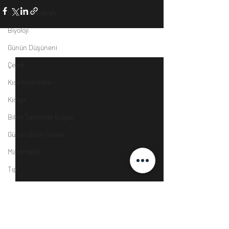
Günün Fotoğrafı
Biyoloji
Günün Düşüneni
Son Yazılar
Hepsini Gör
Çevre
Kısa Kısa Bilim
Kimya
Bilim Tarihinde Bugün
Günün Bilim İnsanı
Matematik
Tıp
İnsan
Uzay
Resim