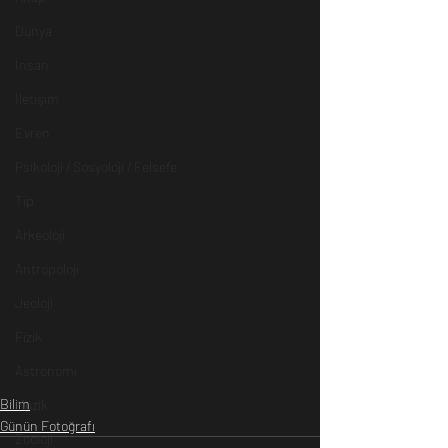
Dünya
İnsan
İletişim
Evren
Psikoloji / Sosyoloji / Felsefe
Tıp
Arkeoloji
Antropoloji
Jeoloji
Fizik
Astronomi
Bilim
Müzik
Günün Fotoğrafı
Zooloji