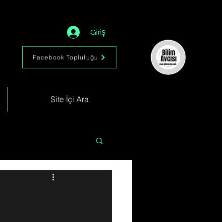
Giriş
Facebook Topluluğu
Site İçi Ara
Astronomi
Müzik
im
Kimya