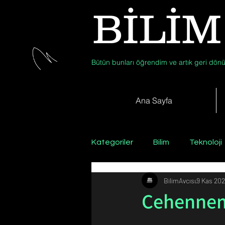
BİLİM
Bütün bunları öğrendim ve artık geri dönü
Ana Sayfa
Kategoriler
Bilim
Teknoloji
BilimAvcısı
9 Kas 202
Psikoloji / Sosyoloji / Felsefe
Cehennem
Zooloji
Günün Fotoğrafı