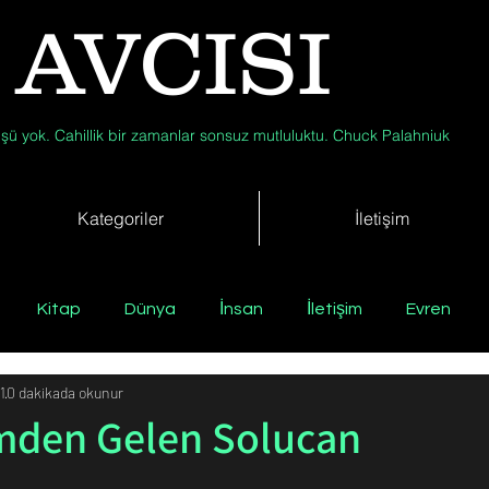
 AVCISI
şü yok. Cahillik bir zamanlar sonsuz mutluluktu. Chuck Palahniuk
Kategoriler
İletişim
Kitap
Dünya
İnsan
İletişim
Evren
1
0 dakikada okunur
Tıp
Arkeoloji
Antropoloji
Jeoloji
Fizik
den Gelen Solucan
Biyoloji
Günün Düşüneni
Çevre
Kısa Kısa Bil