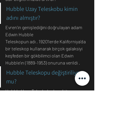
Hubble Uzay Teleskobu kimin 
adını almıştır?
Evren'in genişlediğini doğrulayan adam 
Edwin Hubble
Teleskopun adı , 1920'lerde Kaliforniya'da 
bir teleskop kullanarak birçok galaksiyi 
keşfeden bir gökbilimci olan Edwin 
Hubble'ın (1889-1953) onuruna verildi .
Hubble Teleskopu değiştiriliyor 
mu?
Hubble Uzay Teleskobu kendi itme 
sistemine sahip olmadığı için aslında 
Dünya'ya geri dönüyor. Ama çok yavaş: 
Eylül 2018'de gelen bir rapor , Hubble'ın 
2027'den daha erken olmayacak şekilde 
yeniden Dünya'ya  giriş yapacağını tahmin 