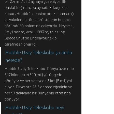
bir 2,4 m (7,8 ft) aynaya güveniyor. İlk 
başlatıldığında, bu aynadaki küçük bir 
kusur, Hubble'ın lensine odaklanamadığı 
ve yakalanan tüm görüntülerin bulanık 
göründüğü anlamına geliyordu. Neyse ki, 
üç yıl sonra, Aralık 1993'te, teleskop 
Space Shuttle Endeavour ekibi 
tarafından onarıldı. 
Hubble Uzay Teleskobu şu anda 
nerede?
Hubble Uzay Teleskobu, Dünya üzerinde 
547 kilometre (340 mil) yörüngede 
dönüyor ve her saniyede 8 km (5 mil) yol 
alıyor. Ekvatora 28.5 derece eğimlidir ve 
her 97 dakikada bir Dünya'nın etrafında 
dönüyor. 
Hubble Uzay Teleskobu neyi 