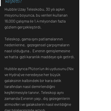
keşfetti?
Hubble Uzay Teleskobu, 30 yılı aşkın 
misyonu boyunca, bu verileri kullanan 
16.000 çalışma ile 1.4 milyondan fazla 
gözlem gerçekleştirdi.
Teleskop, gama ışını patlamalarının 
nedenlerine,  gezegensel çarpışmaların 
nasıl olduğuna ,  Evrenin genişlemesine  
ve hatta  gizli karanlık maddeye ışık getirdi.
Hubble ayrıca Plüton'un iki uydusunu (Nix 
ve Hydra) ve neredeyse her büyük 
galaksinin kalbindeki bir kara delik 
tarafından nasıl demirlendiğini 
keşfetmesiyle tanınır. Teleskop aynı 
zamanda Evrenin yaşı , dış gezegenlerin 
atmosferi ve galaksilerin nasıl evrildiğine 
dair bilgilerimizide artırdı .