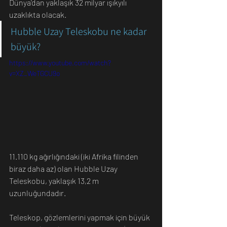
Dünya'dan yaklaşık 32 milyar ışıkyılı 
uzaklıkta olacak.
Hubble Uzay Teleskobu ne kadar 
büyük?
https://www.youtube.com/watch?
v=XZ_WeTGCU9o
11.110 kg ağırlığındaki (iki Afrika filinden 
biraz daha az) olan Hubble Uzay 
Teleskobu, yaklaşık 13,2 m 
uzunluğundadır. 
Teleskop, gözlemlerini yapmak için büyük 