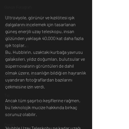
Günün Fotoğrafı
Biyoloji
Ultraviyole, görünür ve kızılötesi ışık 
dalgalarını incelemek için tasarlanan 
Günün Düşüneni
güneş enerjili uzay teleskopu, insan 
Çevre
gözünden yaklaşık 40.000 kat daha fazla 
ışık toplar.
Kısa Kısa Bilim
Bu, Hubble'ın, uzaktaki kurbağa yavrusu 
Kimya
galaksileri, yıldız doğumları, bulutsular ve 
süpernovaların görüntüleri de dahil 
Bilim Tarihinde Bugün
olmak üzere, insanlığın bildiği en hayranlık 
Günün Bilim İnsanı
uyandıran fotoğraflardan bazılarını 
Matematik
çekmesine izin verdi.
Tıp
Ancak tüm şaşırtıcı keşiflerine rağmen, 
İnsan
bu teknolojik mucize hakkında birkaç 
sorunuz olabilir. 
Uzay
Resim
'Hubble Uzay Teleskobu ne kadar uzağı 