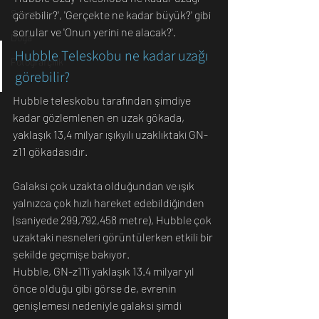
Sanat
görebilir?', 'Gerçekte ne kadar büyük?' gibi 
sorular ve 'Onun yerini ne alacak?'.
Doğa
Hubble Teleskobu ne kadar uzağı 
Fotoğrafçılık
görebilir?
Hubble teleskobu tarafından şimdiye 
kadar gözlemlenen en uzak gökada, 
yaklaşık 13,4 milyar ışıkyılı uzaklıktaki GN-
z11 gökadasıdır.
Galaksi çok uzakta olduğundan ve ışık 
yalnızca çok hızlı hareket edebildiğinden 
(saniyede 299,792,458 metre), Hubble çok 
uzaktaki nesneleri görüntülerken etkili bir 
şekilde geçmişe bakıyor.
Hubble, GN-z11'i yaklaşık 13.4 milyar yıl 
önce olduğu gibi görse de, evrenin 
genişlemesi nedeniyle galaksi şimdi 