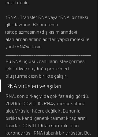
çeviri denir. 
tRNA : Transfer RNA veya tRNA, bir taksi 
gibi davranır. Bir hücrenin 
(sitoplazmasının) dış kısımlarındaki 
alanlardan amino asitleri yapıcı moleküle, 
yani rRNA'ya taşır.
________________________________________
Bu RNA üçlüsü, canlıların işlev görmesi 
için ihtiyaç duyduğu proteinleri 
oluşturmak için birlikte çalışır. 
RNA virüsleri ve aşıları
RNA, son birkaç yılda çok fazla ilgi gördü. 
2020'de COVID-19, RNA'yı mercek altına 
aldı. Virüsler hücre değildir. Bununla 
birlikte, kendi genetik talimat kitaplarını 
taşırlar. COVID-19'dan sorumlu olan 
koronavirüs , RNA tabanlı bir virüstür. Bu, 