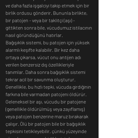
ve daha fazla işgalciyi takip etmek için bir 
birlik ordusu gönderir. Bununla birlikte, 
bir patojen - veya bir taklitçi (aşı) - 
gittikten sonra bile, vücudumuz istilacının 
nasıl göründüğünü hatırlar.
Bağışıklık sistemi, bu patojen için yüksek 
alarmlı keşifte kalabilir. Bir kez daha 
ortaya çıkarsa, vücut onu antijen adı 
verilen benzersiz dış özellikleriyle 
tanımlar. Daha sonra bağışıklık sistemi 
tekrar acil bir savunma oluşturur. 
Genellikle, bu hızlı tepki, vücuda girdiğinin 
farkına bile varmadan patojeni öldürür.  
Geleneksel bir aşı, vücudu bir patojene 
(genellikle öldürülmüş veya zayıflamış) 
veya patojen benzerine maruz bırakarak 
çalışır. Ölü bir patojen bile bir bağışıklık 
tepkisini tetikleyebilir, çünkü yüzeyinde 