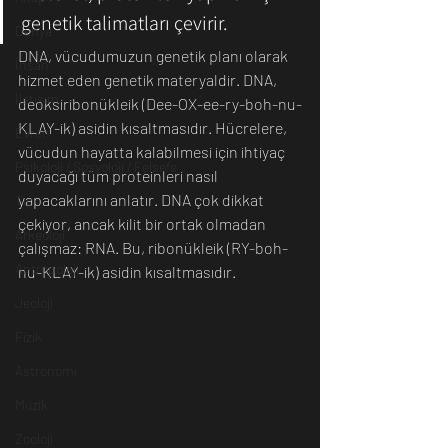
genetik talimatları çevirir.
Dünya
DNA, vücudumuzun genetik planı olarak 
İnsan
hizmet eden genetik materyaldir. DNA, 
İletişim
deoksiribonükleik (Dee-OX-ee-ry-boh-nu-
KLAY-ik) asidin kısaltmasıdır. Hücrelere, 
Evren
vücudun hayatta kalabilmesi için ihtiyaç 
Psikoloji / Sosyoloji / Felsefe
duyacağı tüm proteinleri nasıl 
yapacaklarını anlatır. DNA çok dikkat 
Tıp
çekiyor, ancak kilit bir ortak olmadan 
Arkeoloji
çalışmaz: RNA. Bu, ribonükleik (RY-boh-
Antropoloji
nu-KLAY-ik) asidin kısaltmasıdır.
Jeoloji
Fizik
Astronomi
Müzik
Zooloji