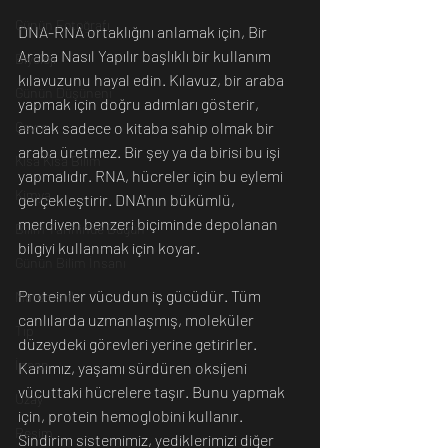
Günün Fotoğrafı
DNA-RNA ortaklığını anlamak için, Bir 
Araba Nasıl Yapılır başlıklı bir kullanım 
Biyoloji
kılavuzunu hayal edin. Kılavuz, bir araba 
Günün Düşüneni
yapmak için doğru adımları gösterir, 
ancak sadece o kitaba sahip olmak bir 
Çevre
araba üretmez. Bir şey ya da birisi bu işi 
Kısa Kısa Bilim
yapmalıdır. RNA, hücreler için bu eylemi 
Kimya
gerçekleştirir. DNA'nın bükümlü, 
merdiven benzeri biçiminde depolanan 
Bilim Tarihinde Bugün
bilgiyi kullanmak için koyar. 
Günün Bilim İnsanı
Proteinler vücudun iş gücüdür. Tüm 
Matematik
canlılarda uzmanlaşmış, moleküler 
Tıp
düzeydeki görevleri yerine getirirler. 
İnsan
Kanımız, yaşamı sürdüren oksijeni 
vücuttaki hücrelere taşır. Bunu yapmak 
Uzay
için, protein hemoglobini kullanır. 
Resim
Sindirim sistemimiz, yediklerimizi diğer 