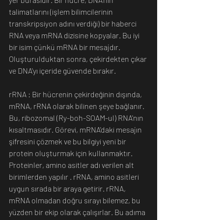
talimatlarını (işlem bilimcilerinin 
transkripsiyon adını verdiği) bir haberci 
RNA veya mRNA dizisine kopyalar. Bu iyi 
bir isim çünkü mRNA bir mesajdır. 
Oluşturulduktan sonra, çekirdekten çıkar 
ve DNA'yı içeride güvende bırakır. 
rRNA : Bir hücrenin çekirdeğinin dışında, 
mRNA, rRNA olarak bilinen şeye bağlanır. 
Bu, ribozomal (Ry-boh-SOAM-ul) RNA'nın 
kısaltmasıdır. Görevi, mRNA'daki mesajın 
şifresini çözmek ve bu bilgiyi yeni bir 
protein oluşturmak için kullanmaktır. 
Proteinler, amino asitler adı verilen alt 
birimlerden yapılır . rRNA, amino asitleri 
uygun sırada bir araya getirir. rRNA, 
mRNA olmadan doğru sırayı bilemez, bu 
yüzden bir ekip olarak çalışırlar. Bu adıma 