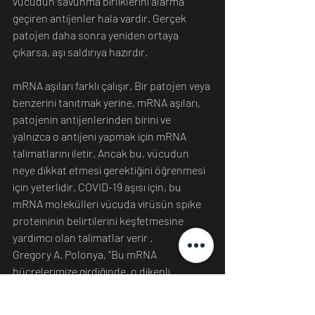
vücudun savunma birliklerini alarma 
geçiren antijenler hala vardır. Gerçek 
patojen daha sonra yeniden ortaya 
çıkarsa, aşı saldırıya hazırdır.
mRNA aşıları farklı çalışır. Bir patojen veya 
benzerini tanıtmak yerine, mRNA aşıları, 
patojenin antijenlerinden birini ve 
yalnızca o antijeni yapmak için mRNA 
talimatlarını iletir. Ancak bu, vücudun 
neye dikkat etmesi gerektiğini öğrenmesi 
için yeterlidir. COVID-19 aşısı için, bu 
mRNA molekülleri vücuda virüsün spike 
proteininin belirtilerini keşfetmesine 
yardımcı olan talimatlar verir .
Gregory A. Polonya, "Bu mRNA 
hücrelerimize girdiğinde, o dikenli 
proteinin tekrar tekrar kopyalarını üretir" 
diye açıklıyor. Bu özel spike proteini, 