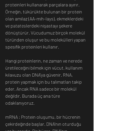
proteinleri kullanarak parçalara ayırır. 
Sanat
Örneğin, tükürükte bulunan bir protein 
Doğa
olan amilaz (AA-mih-lays), ekmeklerdeki 
ve patateslerdeki nişastayı şekere 
Fotoğrafçılık
dönüştürür. Vücudumuz birçok molekül 
türünden oluşur ve bu molekülleri yapan 
spesifik proteinleri kullanır.
Hangi proteinlerin, ne zaman ve nerede 
üretileceğini bilmek için vücut, kullanım 
kılavuzu olan DNA'ya güvenir. RNA, 
protein yapmak için bu talimatları takip 
eder. Ancak RNA sadece bir molekül 
değildir. Burada üç ana türe 
odaklanıyoruz. 
mRNA : Protein oluşumu, bir hücrenin 
çekirdeğinde başlar. DNA'nın oturduğu 
yer burasıdır. Bir hücre, DNA'nın 