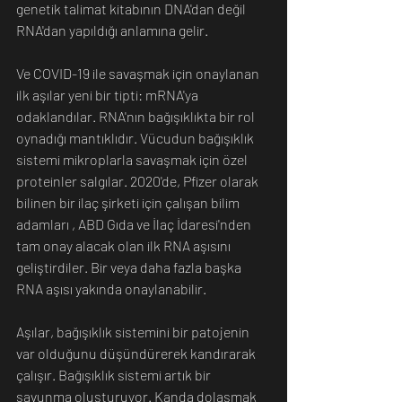
genetik talimat kitabının DNA'dan değil 
RNA'dan yapıldığı anlamına gelir.
Ve COVID-19 ile savaşmak için onaylanan 
ilk aşılar yeni bir tipti: mRNA'ya 
odaklandılar. RNA'nın bağışıklıkta bir rol 
oynadığı mantıklıdır. Vücudun bağışıklık 
sistemi mikroplarla savaşmak için özel 
proteinler salgılar. 2020'de, Pfizer olarak 
bilinen bir ilaç şirketi için çalışan bilim 
adamları , ABD Gıda ve İlaç İdaresi'nden 
tam onay alacak olan ilk RNA aşısını 
geliştirdiler. Bir veya daha fazla başka 
RNA aşısı yakında onaylanabilir.
Aşılar, bağışıklık sistemini bir patojenin 
var olduğunu düşündürerek kandırarak 
çalışır. Bağışıklık sistemi artık bir 
savunma oluşturuyor. Kanda dolaşmak 