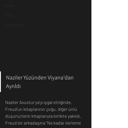
Sanat
Doğa
Fotoğrafçılık
Naziler Yüzünden Viyana'dan 
Ayrıldı
Naziler Avusturya'yı işgal ettiğinde, 
Freud'un kitaplarının çoğu, diğer ünlü 
düşünürlerin kitaplarıyla birlikte yakıldı.
Freud bir arkadaşına "Ne kadar ilerleme 