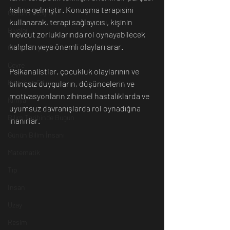
haline gelmiştir. Konuşma terapisini 
Günün Fotoğrafı
kullanarak, terapi sağlayıcısı, kişinin 
Biyoloji
mevcut zorluklarında rol oynayabilecek 
kalıpları veya önemli olayları arar.
Günün Düşüneni
Çevre
Psikanalistler, çocukluk olaylarının ve 
Kısa Kısa Bilim
bilinçsiz duyguların, düşüncelerin ve 
motivasyonların zihinsel hastalıklarda ve 
Kimya
uyumsuz davranışlarda rol oynadığına 
Bilim Tarihinde Bugün
inanırlar.
Günün Bilim İnsanı
Matematik
Tıp
İnsan
Uzay
Resim