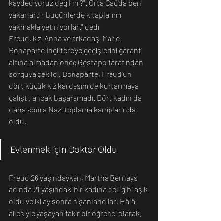
kaydediyoruz değil mi?". Orta Çağ'da beni 
yakarlardı; bugünlerde kitaplarımı 
yakmakla yetiniyorlar." dedi
Freud, kızı Anna ve arkadaşı Marie 
Bonaparte İngiltere'ye geçişlerini garanti 
altına almadan önce Gestapo tarafından 
sorguya çekildi. Bonaparte, Freud'un 
dört küçük kız kardeşini de kurtarmaya 
çalıştı, ancak başaramadı. Dört kadın da 
daha sonra Nazi toplama kamplarında 
öldü.
Evlenmek İçin Doktor Oldu
Freud 26 yaşındayken, Martha Bernays 
adında 21 yaşındaki bir kadına deli gibi aşık 
oldu ve iki ay sonra nişanlandılar. Hâlâ 
ailesiyle yaşayan fakir bir öğrenci olarak, 