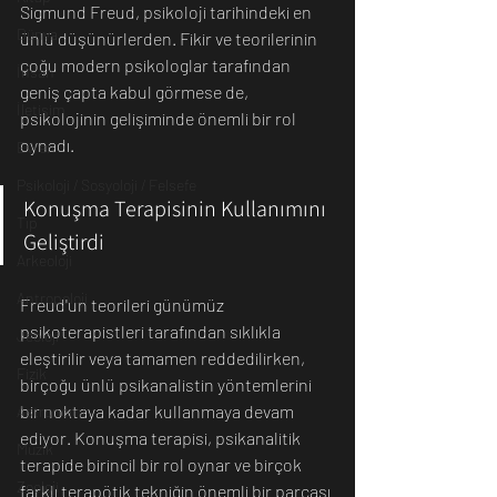
Sigmund Freud, psikoloji tarihindeki en 
Dünya
ünlü düşünürlerden. Fikir ve teorilerinin 
çoğu modern psikologlar tarafından 
İnsan
geniş çapta kabul görmese de, 
İletişim
psikolojinin gelişiminde önemli bir rol 
oynadı. 
Evren
Psikoloji / Sosyoloji / Felsefe
Konuşma Terapisinin Kullanımını 
Tıp
Geliştirdi
Arkeoloji
Antropoloji
Freud'un teorileri günümüz 
psikoterapistleri tarafından sıklıkla 
Jeoloji
eleştirilir veya tamamen reddedilirken, 
Fizik
birçoğu ünlü psikanalistin yöntemlerini 
bir noktaya kadar kullanmaya devam 
Astronomi
ediyor. Konuşma terapisi, psikanalitik 
Müzik
terapide birincil bir rol oynar ve birçok 
Zooloji
farklı terapötik tekniğin önemli bir parçası 