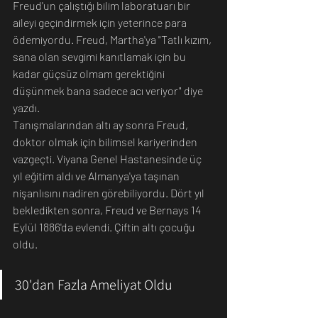
Freud'un çalıştığı bilim laboratuarı bir 
aileyi geçindirmek için yeterince para 
ödemiyordu. Freud, Martha'ya "Tatlı kızım, 
sana olan sevgimi kanıtlamak için bu 
kadar güçsüz olmam gerektiğini 
düşünmek bana sadece acı veriyor" diye 
yazdı. 
Tanışmalarından altı ay sonra Freud, 
doktor olmak için bilimsel kariyerinden 
vazgeçti. Viyana Genel Hastanesinde üç 
yıl eğitim aldı ve Almanya'ya taşınan 
nişanlısını nadiren görebiliyordu. Dört yıl 
bekledikten sonra, Freud ve Bernays 14 
Eylül 1886'da evlendi. Çiftin altı çocuğu 
oldu. 
30'dan Fazla Ameliyat Oldu