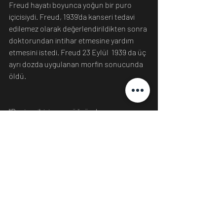
Freud hayatı boyunca yoğun bir puro 
içicisiydi. Freud, 1939'da kanseri tedavi 
edilemez olarak değerlendirildikten sonra 
doktorundan intihar etmesine yardım 
etmesini istedi. Freud 23 Eylül  1939 da üç 
ayrı dozda uygulanan morfin sonucunda  
öldü.
"Benim gibi, insan göğsünde yaşayan yarı 
evcilleştirilmiş iblislerin en kötüsünü 
uyandıran ve onlarla güreşmeye çalışan 
hiç kimse, mücadeleden zarar görmeden 
çıkmayı bekleyemez."
 Hysteria Bir Olgunun Analizi, 1905.
https://www.verywellmind.com/facts
-about-sigmund-freud-2795861