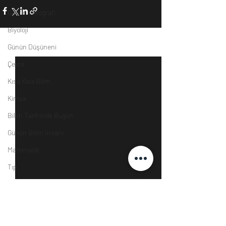
Günün Fotoğrafı
Biyoloji
Günün Düşüneni
Son Yazılar
Hepsini Gör
Çevre
Kısa Kısa Bilim
Kimya
Bilim Tarihinde Bugün
Günün Bilim İnsanı
Matematik
Tıp
İnsan
Uzay
Resim