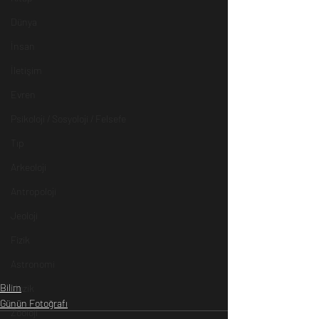
Dünya
İnsan
İletişim
Evren
Psikoloji / Sosyoloji / Felsefe
Tıp
Arkeoloji
Antropoloji
Jeoloji
Fizik
Astronomi
Bilim
Müzik
Günün Fotoğrafı
Zooloji