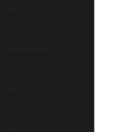
Dünya
İnsan
İletişim
Evren
Psikoloji / Sosyoloji / Felsefe
Tıp
Arkeoloji
Antropoloji
Jeoloji
Fizik
Astronomi
Müzik
Zooloji