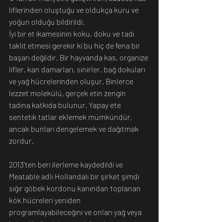
liflerinden oluştuğu ve oldukça kuru ve 
yoğun olduğu bildirildi.
İyi bir et ikamesinin koku, doku ve tadı 
taklit etmesi gerekir ki bu hiç de fena bir 
başarı değildir. Bir hayvanda kas, organize 
lifler, kan damarları, sinirler, bağ dokuları 
ve yağ hücrelerinden oluşur. Binlerce 
lezzet molekülü, gerçek etin zengin 
tadına katkıda bulunur. Yapay ete 
sentetik tatlar eklemek mümkündür, 
ancak bunları dengelemek ve dağıtmak 
zordur.
2013'ten beri ilerleme kaydedildi ve 
Meatable adlı Hollandalı bir şirket şimdi 
sığır göbek kordonu kanından toplanan 
kök hücreleri yeniden 
programlayabileceğini ve onları yağ veya 