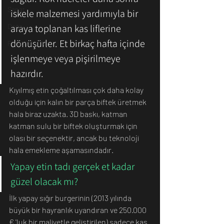
Sanat
iskele malzemesi yardımıyla bir 
araya toplanan kas liflerine 
Doğa
dönüşürler. Et birkaç hafta içinde 
Fotoğrafçılık
işlenmeye veya pişirilmeye 
hazırdır.
Kıyılmış etin çoğaltılması çok daha kolay 
olduğu için kalın bir parça biftek üretmek 
hala biraz uzakta. 3D baskı, katman 
katman sulu bir biftek oluşturmak için 
olası bir seçenektir, ancak bu teknoloji 
hala emekleme aşamasındadır.
Yapay etin tadı gerçek et kadar 
güzel olacak mı?
İlk yapay sığır burgerinin (2013 yılında 
büyük bir hayranlık uyandıran ve 250.000 
€ 'luk bir maliyetle geliştirilen) sadece kas 