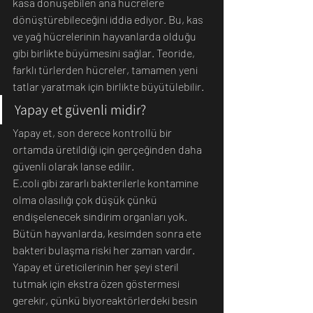
kasa dönüşebilen ana hücrelere 
dönüştürebileceğini iddia ediyor. Bu, kas 
ve yağ hücrelerinin hayvanlarda olduğu 
gibi birlikte büyümesini sağlar. Teoride, 
farklı türlerden hücreler, tamamen yeni 
tatlar yaratmak için birlikte büyütülebilir.
Yapay et güvenli midir?
Yapay et, son derece kontrollü bir 
ortamda üretildiği için gerçeğinden daha 
güvenli olarak lanse edilir.
E.coli gibi zararlı bakterilerle kontamine 
olma olasılığı çok düşük çünkü 
endişelenecek sindirim organları yok. 
Bütün hayvanlarda, kesimden sonra ete 
bakteri bulaşma riski her zaman vardır.
Yapay et üreticilerinin her şeyi steril 
tutmak için ekstra özen göstermesi 
gerekir, çünkü biyoreaktörlerdeki besin 