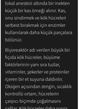
lokal anestezi altında bir inekten 
Günün Fotoğrafı
küçük bir kas örneği alınır. Kas, 
Biyoloji
onu sindirmek ve kök hücreleri 
Günün Düşüneni
serbest bırakmak için enzimler 
Çevre
kullanılarak daha küçük parçalara 
bölünür.
Kısa Kısa Bilim
Kimya
Biyoreaktör adı verilen büyük bir 
Bilim Tarihinde Bugün
fıçıda kök hücreler, büyüme 
faktörlerinin yanı sıra tuzlar, 
Günün Bilim İnsanı
vitaminler, şekerler ve proteinler 
Matematik
içeren bir et suyuna daldırılır. 
Tıp
Oksijen açısından zengin, sıcaklık 
İnsan
kontrollü ortam, hücrelerin 
Uzay
çarpıcı biçimde çoğalmasını 
Resim
sağlar. Kök hücreler daha sonra 