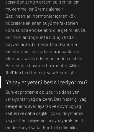
açısından zengin ortam bakteriler için 
mükemmel bir üreme alanıdır.
Bazı insanlar, hormonlar içeren kök 
hücrelere eklenen büyüme faktörleri 
konusunda endişelerini dile getirdiler. Bu 
hormonlar doğal ette olduğu kadar 
hayvanlarda da mevcuttur. Bununla 
birlikte, aşırı maruz kalma, insanlarda 
olumsuz sağlık etkilerine neden olabilir. 
Bu nedenle büyüme hormonları AB'de 
1981'den beri tarımda yasaklanmıştır.
Yapay et yeterli besin içeriyor mu?
Suni et proteinle doludur ve daha yeni 
versiyonlar yağ da içerir. Besin içeriği, yağ 
seviyelerini ayarlayarak ve doymuş yağ 
asitleri ve daha sağlıklı çoklu doymamış 
yağ asitleri seviyeleri ile oynayarak belirli 
bir dereceye kadar kontrol edilebilir.