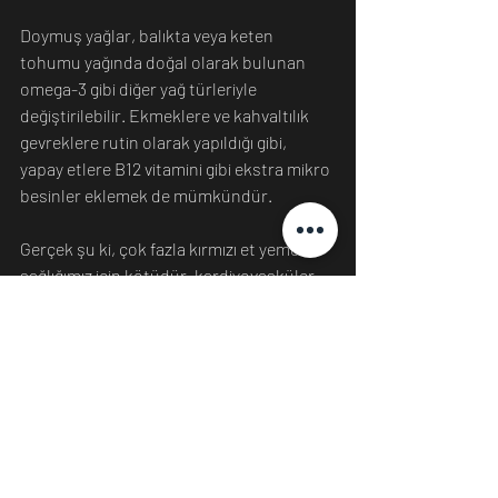
Doymuş yağlar, balıkta veya keten 
tohumu yağında doğal olarak bulunan 
omega-3 gibi diğer yağ türleriyle 
değiştirilebilir. Ekmeklere ve kahvaltılık 
gevreklere rutin olarak yapıldığı gibi, 
yapay etlere B12 vitamini gibi ekstra mikro 
besinler eklemek de mümkündür.
Gerçek şu ki, çok fazla kırmızı et yemek 
sağlığımız için kötüdür, kardiyovasküler 
hastalık, tip 2 diyabet ve kanser riskini 
arttırır. Kontrollü yağ seviyeleri ile yapay 
et biraz daha sağlıklı olabilir, ancak yine 
de ölçülü olarak yenmesi gerekir.
Geleneksel et burgerlerine kıyasla benzer 
protein seviyeleri ve daha düşük doymuş 
yağ seviyeleri ile bitki bazlı et alternatifleri 