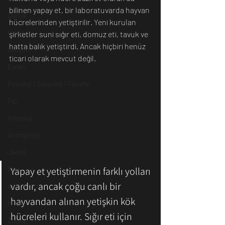
bilinen yapay et, bir laboratuvarda hayvan 
Dünya
hücrelerinden yetiştirilir. Yeni kurulan 
İnsan
şirketler suni sığır eti, domuz eti, tavuk ve 
hatta balık yetiştirdi. Ancak hiçbiri henüz 
İletişim
ticari olarak mevcut değil.
Evren
Psikoloji / Sosyoloji / Felsefe
Tıp
Arkeoloji
Antropoloji
Jeoloji
Yapay et yetiştirmenin farklı yolları 
Fizik
vardır, ancak çoğu canlı bir 
Astronomi
hayvandan alınan yetişkin kök 
Müzik
hücreleri kullanır. Sığır eti için 
Zooloji