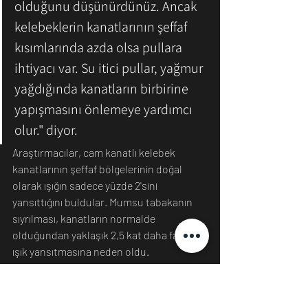
olduğunu düşünürdünüz. Ancak 
kelebeklerin kanatlarının şeffaf 
kısımlarında azda olsa pullara 
ihtiyacı var. Su itici pullar, yağmur 
yağdığında kanatların birbirine 
yapışmasını önlemeye yardımcı 
olur." diyor.
Araştırmacılar, cam kanatlı kelebek 
kanatlarının şeffaf bölgelerinin doğal 
olarak ışığın sadece yüzde 2'sini 
yansıttığını buldular. Mumsu tabakanın 
sıyrılması, kanatların normalde 
olduğundan yaklaşık 2,5 kat daha fazla 
ışık yansıtmasına neden oldu.  
Kaynak:
https://www.sciencenews.org/article