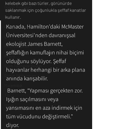
kelebek gibi bazı türler, görünürde 
Günün Fotoğrafı
saklanmak için çoğunlukla şeffaf kanatlar 
kullanır.
Biyoloji
Kanada, Hamilton'daki McMaster 
Günün Düşüneni
Üniversitesi'nden davranışsal 
Çevre
ekolojist James Barnett, 
Kısa Kısa Bilim
şeffaflığın kamuflajın nihai biçimi 
Kimya
olduğunu söylüyor. Şeffaf 
Bilim Tarihinde Bugün
hayvanlar herhangi bir arka plana 
Günün Bilim İnsanı
anında karışabilir.
Matematik
 Barnett, “Yapması gerçekten zor. 
Tıp
Işığın saçılmasını veya 
İnsan
yansımasını en aza indirmek için 
Uzay
tüm vücudunu değiştirmeli." 
diyor. 
Resim