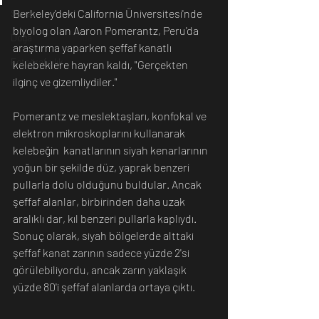
Berkeley'deki California Üniversitesi'nde 
Sanat
biyolog olan Aaron Pomerantz, Peru'da 
Doğa
araştırma yaparken şeffaf kanatlı 
Fotoğrafçılık
kelebeklere hayran kaldı, "Gerçekten 
ilginç ve gizemliydiler."
Pomerantz ve meslektaşları, konfokal ve 
elektron mikroskoplarını kullanarak 
kelebeğin  kanatlarının siyah kenarlarının 
yoğun bir şekilde düz, yaprak benzeri 
pullarla dolu olduğunu buldular. Ancak 
şeffaf alanlar, birbirinden daha uzak 
aralıklı dar, kıl benzeri pullarla kaplıydı. 
Sonuç olarak, siyah bölgelerde alttaki 
şeffaf kanat zarının sadece yüzde 2'si 
görülebiliyordu, ancak zarın yaklaşık 
yüzde 80'i şeffaf alanlarda ortaya çıktı.