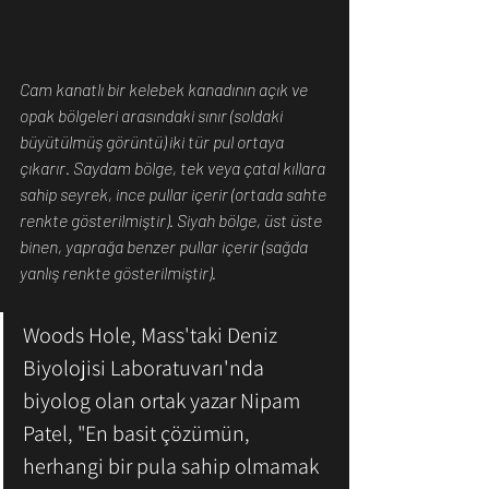
Cam kanatlı bir kelebek kanadının açık ve 
opak bölgeleri arasındaki sınır (soldaki 
büyütülmüş görüntü) iki tür pul ortaya 
çıkarır. Saydam bölge, tek veya çatal kıllara 
sahip seyrek, ince pullar içerir (ortada sahte 
renkte gösterilmiştir). Siyah bölge, üst üste 
binen, yaprağa benzer pullar içerir (sağda 
yanlış renkte gösterilmiştir).
Woods Hole, Mass'taki Deniz 
Biyolojisi Laboratuvarı'nda 
biyolog olan ortak yazar Nipam 
Patel, "En basit çözümün, 
herhangi bir pula sahip olmamak 